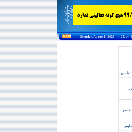
هار97، تورهاي بهاري