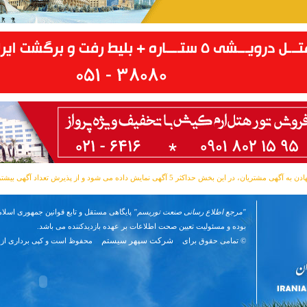
مشتریان، در این بخش حداکثر 5 آگهی نمایش داده می شود و از پذیرش تعداد آگهی بیشتر معذوریم.
"مرجع اطلاع رسانی صنعت توریسم"
پایگاهی مستقل و تابع قوانین جمهوری اسلام
بوده و مسئوليت تعیین صحت اطلاعات بر عهده بازدیدکننده می باشد.
شرکت سپهر سیستم
© تمامی حقوق برای
محفوظ است و کپی برداری از 