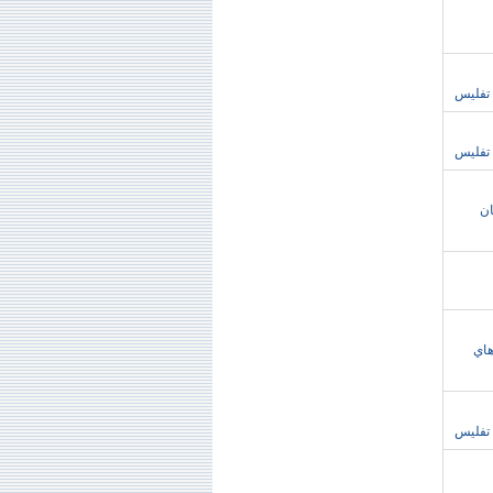
ان
ور گرجستان بهار98،نرخ تورهاي