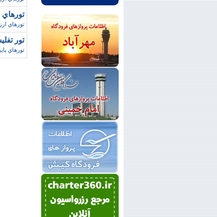
تورهاي باتومي/ 
تورهاي ارز
تور تفليس / نوروز8
تورهاي پاييز