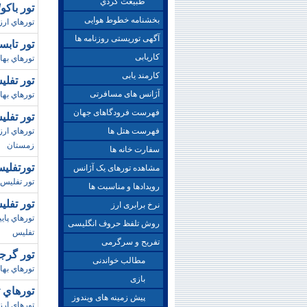
طبيعت گردي
تور باکو/نوروز 99 (ال
بخشنامه خطوط هوایی
تورهاي ارز
آگهی توریستی روزنامه ها
تور تابس
کاریابی
تورهاي بهاري
کارمند یابی
تور تفليس/تابستا
آژانس های مسافرتی
تورهاي بهاري
فهرست فرودگاهای جهان
تور تفليس / نوروز
فهرست هتل ها
تورهاي ارز
زمستان
سفارت خانه ها
تورتفليس/نوروز98
مشاهده تورهای یک آژانس
تور تفليس،
رویدادها و مناسبت ها
تور تفليس(گر
نرخ برابری ارز
روش تلفظ حروف انگلیسی
تفليس
تفریح و سرگرمی
تور گرجستان/ بها
مطالب خواندنی
تورهاي بهاري
بازی
تورهاي تفليس/تا
پیش زمینه های ویندوز
تورهاي ارز