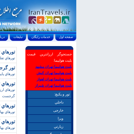
صفحه اول
خدمات رايگان
تبليغات
درباره ما
تورهاي تفليس/بهار
جستجوگر ارزانترین قیمت
تورهاي تفل
بلیت هواپیما:
بلیت هواپیما تهران مشهد
تور گرجستان/ بها
بلیت هواپیما تهران کیش
تورهاي پاييز
بلیت هواپیما تهران اهواز
تورهاي تفلي
بلیت هواپیما تهران شیراز
تور و پکیچ:
گرجست
داخلي
تورهاي تفليس/پاي
خارجی
تورهاي بهاري
ويزا
تورهاي گرجستا
زيارتي
تورهاي بهاري