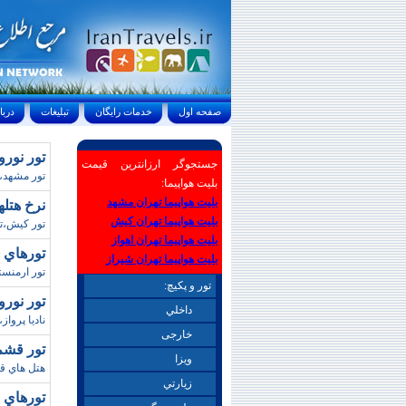
صفحه اول
خدمات رايگان
تبليغات
درباره ما
تور نور
جستجوگر ارزانترین قیمت
تور مشهد،ويژه،نوروز،91،هتل،کيان،آ
بلیت هواپیما:
بلیت هواپیما تهران مشهد
نرخ هتله
بلیت هواپیما تهران کیش
تور کيش،تو
بلیت هواپیما تهران اهواز
تورهاي ارمنس
بلیت هواپیما تهران شیراز
تور ارمنست
تور و پکیچ:
تور نورو
داخلي
ناديا پرواز
خارجی
تور قشم/ نوروز 98 (
ويزا
هتل هاي ق
زيارتي
تورهاي ن