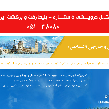
مشتریان، در این بخش حداکثر 5 آگهی نمایش داده می شود و از پذیرش تعداد آگهی بیشتر معذوریم.
"مرجع اطلاع رسانی صنعت توریسم"
پایگاهی مستقل و تابع قوانین جمهوری اسلام
بوده و مسئوليت تعیین صحت اطلاعات بر عهده بازدیدکننده می باشد.
شرکت سپهر سیستم
© تمامی حقوق برای
محفوظ است و کپی برداری از 