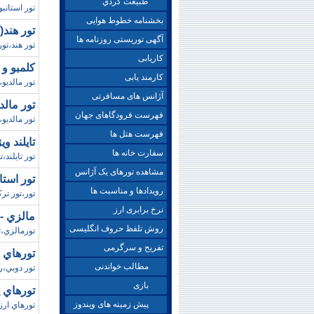
طبيعت گردي
تور استانبو
بخشنامه خطوط هوایی
تور هند(گوا) ويژ
آگهی توریستی روزنامه ها
تور هند،تو
کاریابی
کلمبو و مالدي
کارمند یابی
تور مالديو،تور کلمبو،س
آژانس های مسافرتی
تور مالد
فهرست فرودگاهای جهان
تور مالديو،ويژه نورو
فهرست هتل ها
تايلند ويژه ن
سفارت خانه ها
تور تايلند،تور،با
مشاهده تورهای یک آژانس
تور استا
رویدادها و مناسبت ها
تور،تور ترکيه 92،قيمت تور ترکيه،تور ترکيه استانبول،تورهاي ترکيه
نرخ برابری ارز
مالزي - سنگ
روش تلفظ حروف انگلیسی
تورمالزي،تور،مالزي،سنگ
تفریح و سرگرمی
تورهاي دوبي / 9 مرد
مطالب خواندنی
تور دوبي،رزرو
بازی
تورهاي يونان/ پاي
پیش زمینه های ویندوز
تورهاي ارزان يونا