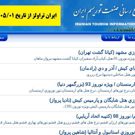
ارتباط با ما
Friday, August 7, 2026 24/صفر/1448
وزي مشهد (کيانا گشت تهران)
راد،سفيران،کيانا گشت،مشهد،پرواز،ماهان
اي کيش / آذر و دي (رادمان)
ر،هتل ساحلي،ديدنيها،نرخ،رزرو،
تان / ويژه نوروز 93 (بزرگمهر دنيا)
ان،نرخ تورهاي ارمنستان ،نرخ هتل هاي ارمنستان،تور نوروزي ارمنستان
زي هتل شايگان و پارميس کيش (ناديا پرواز)
،تور هتل،شايگان،پارميس،کيش،ويژه نوروز،1391،
کتيبه اتحاد آريايي)
شم،تورهاي ارزان قشم،نرخ هتل هاي قشم،رزرو هتل قشم،تورهاي بهاري قشم،هتل ممتاز ق
وروزي استانبول و آنتاليا (شاهين پرواز)