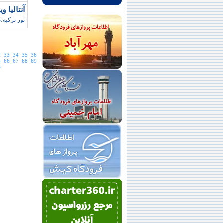
آنتاليا ويژه نوروز 
تور ترکيه،تور
2
33
34
35
36
5
66
67
68
69
4