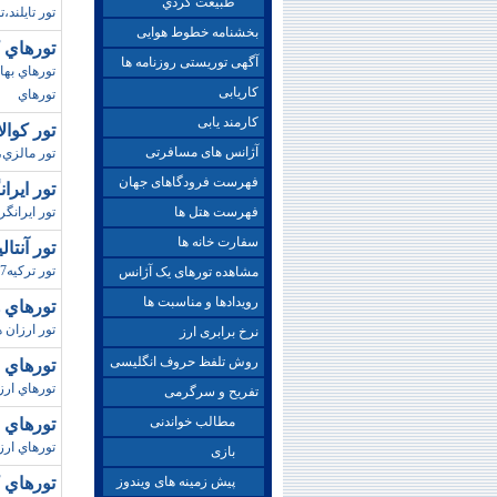
طبيعت گردي
تور تايلند،
بخشنامه خطوط هوایی
تورهاي کوش آد
آگهی توریستی روزنامه ها
کاریابی
تورهاي
کارمند یابی
تور کوالالام
آژانس های مسافرتی
تور مالزي،ت
فهرست فرودگاهای جهان
تور ايرانگردي/بها
فهرست هتل ها
تور ايرانگردي،تور ا
سفارت خانه ها
تور آنتاليا/پاييز 97 (
تور ترکيه97،قيمت تور ترکيه،تورهاي آنتاليا97،تورهاي بدروم97
مشاهده تورهای یک آژانس
رویدادها و مناسبت ها
تورهاي هندوستا
تور ارزان 
نرخ برابری ارز
روش تلفظ حروف انگلیسی
تورهاي بانکوک-پ
تورهاي ارزا
تفریح و سرگرمی
مطالب خواندنی
تورهاي سريلا
تورهاي ارزان
بازی
پیش زمینه های ویندوز
تورهاي کربلا / به