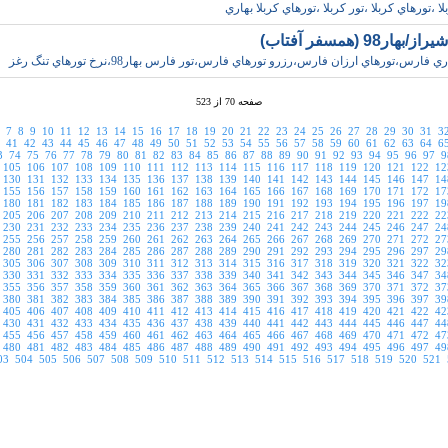
ا ،تورهاي کربلا ،تور کربلا ،تورهاي کربلا بهاري
ار98 (همسفر آفتاب)
 فارس،تورهاي ارزان فارس،رزرو تورهاي فارس،تور فارس بهار98،نرخ تورهاي تنگ رغز
صفحه 70 از 523
7
8
9
10
11
12
13
14
15
16
17
18
19
20
21
22
23
24
25
26
27
28
29
30
31
3
41
42
43
44
45
46
47
48
49
50
51
52
53
54
55
56
57
58
59
60
61
62
63
64
6
3
74
75
76
77
78
79
80
81
82
83
84
85
86
87
88
89
90
91
92
93
94
95
96
97
9
105
106
107
108
109
110
111
112
113
114
115
116
117
118
119
120
121
122
12
130
131
132
133
134
135
136
137
138
139
140
141
142
143
144
145
146
147
14
155
156
157
158
159
160
161
162
163
164
165
166
167
168
169
170
171
172
17
180
181
182
183
184
185
186
187
188
189
190
191
192
193
194
195
196
197
19
205
206
207
208
209
210
211
212
213
214
215
216
217
218
219
220
221
222
22
230
231
232
233
234
235
236
237
238
239
240
241
242
243
244
245
246
247
24
255
256
257
258
259
260
261
262
263
264
265
266
267
268
269
270
271
272
27
280
281
282
283
284
285
286
287
288
289
290
291
292
293
294
295
296
297
29
305
306
307
308
309
310
311
312
313
314
315
316
317
318
319
320
321
322
32
330
331
332
333
334
335
336
337
338
339
340
341
342
343
344
345
346
347
34
355
356
357
358
359
360
361
362
363
364
365
366
367
368
369
370
371
372
37
380
381
382
383
384
385
386
387
388
389
390
391
392
393
394
395
396
397
39
405
406
407
408
409
410
411
412
413
414
415
416
417
418
419
420
421
422
42
430
431
432
433
434
435
436
437
438
439
440
441
442
443
444
445
446
447
44
455
456
457
458
459
460
461
462
463
464
465
466
467
468
469
470
471
472
47
480
481
482
483
484
485
486
487
488
489
490
491
492
493
494
495
496
497
49
03
504
505
506
507
508
509
510
511
512
513
514
515
516
517
518
519
520
521