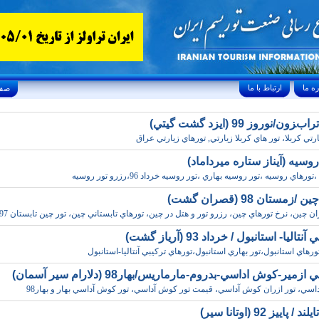
ارتباط با ما
Friday, August 7, 2026 24/صفر/1448
ن/نوروز 99 (ايزد گشت گيتي)
رتي کربلا، تور هاي کربلا زيارتي, تورهاي زيارتي عراق
وسيه (آيناز ستاره ميرداماد)
رهاي روسيه ،تور روسيه بهاري ،تور روسيه خرداد 96،رزرو تور روسيه
زمستان 98 (قصران گشت)
ان چين، نرخ تورهاي چين، رزرو تور و هتل در چين، تورهاي تابستاني چين، تور چين تابستان 97
تاليا- استانبول / خرداد 93 (آرياز گشت)
،تورهاي استانبول،تور بهاري استانبول،تورهاي ترکيبي آنتاليا-استانبول
ازمير-کوش اداسي-بدروم-مارماريس/بهار98 (دلارام سير آسمان)
سي، تور ازران کوش آداسي، قيمت تور کوش آداسي، تور کوش آداسي بهار و بهار98
 پاييز 92 (اوتانا سير)