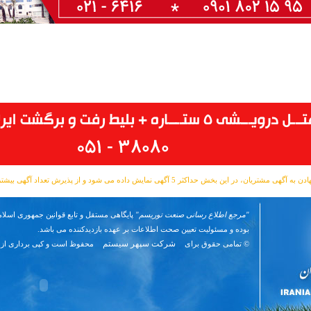
مشتریان، در این بخش حداکثر 5 آگهی نمایش داده می شود و از پذیرش تعداد آگهی بیشتر معذوریم.
"مرجع اطلاع رسانی صنعت توریسم"
پایگاهی مستقل و تابع قوانین جمهوری اسلام
بوده و مسئوليت تعیین صحت اطلاعات بر عهده بازدیدکننده می باشد.
شرکت سپهر سیستم
© تمامی حقوق برای
محفوظ است و کپی برداری از 