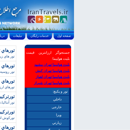
صفحه اول
خدمات رايگان
تبليغات
درباره ما
تورهاي ترابزو
جستجوگر ارزانترین قیمت
تور هاي زيا
بلیت هواپیما:
بلیت هواپیما تهران مشهد
تورهاي ر
بلیت هواپیما تهران کیش
تور روسيه ،تو
بلیت هواپیما تهران اهواز
تورهاي چين /
بلیت هواپیما تهران شیراز
تورهاي ارز
تور و پکیچ:
تورترکيبي آن
داخلي
تور آنتاليا
خارجی
تورترکيبي 
ويزا
تورکوش ادا
زيارتي
تورهاي تايلند /