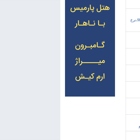
تورهاي بهاري کوش آداسي،تورهاي ارزان کوش آداسي،رزرو تورهاي کوش آداسي،تور کوش آداسي بهار98،نرخ