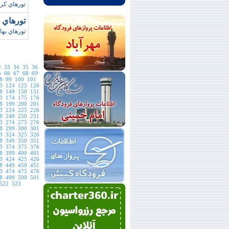
تورهاي کربل
تورهاي شيراز/به
تورهاي بهاري
2
33
34
35
36
5
66
67
68
69
8
99
100
101
3
124
125
126
8
149
150
151
3
174
175
176
8
199
200
201
3
224
225
226
8
249
250
251
3
274
275
276
8
299
300
301
3
324
325
326
8
349
350
351
3
374
375
376
8
399
400
401
3
424
425
426
8
449
450
451
3
474
475
476
8
499
500
501
522
523