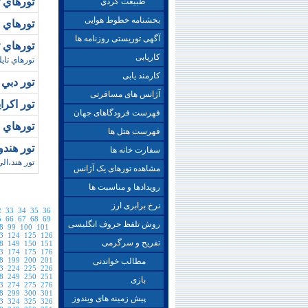
تورهاي ت
طبيعت گردي
بخشنامه خطوط هوایی
تورهاي 
آگهی توریستی روزنامه ها
تورهاي تايلند / 10 درصد تخفي
کاریابی
تورهاي تايل
کارمند یابی
تور دبي 
آژانس های مسافرتی
تور اکراين (ravel
فهرست فرودگاهای جهان
تورهاي قونيه 2009 
فهرست هتل ها
تور هند
سفارت خانه ها
تور هند،الي گشت،تور،آ
مشاهده تورهای یک آژانس
رویدادها و مناسبت ها
نرخ برابری ارز
2
33
34
35
36
5
66
67
68
69
روش تلفظ حروف انگلیسی
8
99
100
101
3
124
125
126
تفریح و سرگرمی
8
149
150
151
3
174
175
176
8
199
200
201
مطالب خواندنی
3
224
225
226
8
249
250
251
بازی
3
274
275
276
8
299
300
301
پیش زمینه های ویندوز
3
324
325
326