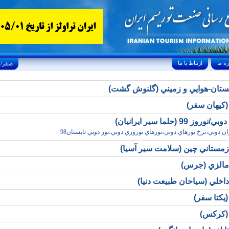
ارتباط با ما
Saturday, August 8, 2026 25/صفر/1448
نستان-هوايي و زميني (گلنوش گشت)
(کيهان سفر)
وز 99 (حلما سير ايرانيان)
ان دوبي،نرخ تورهاي دوبي،تورهاي نوروزي دوبي،تور دوبي تابستان98
زمستاني چين (سلامت سير آسيا)
مالزي (جرس)
داخلي (سياحان طبيعت دنيا)
(يکتا سفر)
 (کرکس)