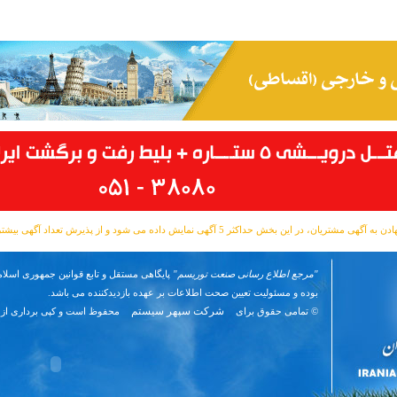
مشتریان، در این بخش حداکثر 5 آگهی نمایش داده می شود و از پذیرش تعداد آگهی بیشتر معذوریم.
"مرجع اطلاع رسانی صنعت توریسم"
پایگاهی مستقل و تابع قوانین جمهوری اسلام
بوده و مسئوليت تعیین صحت اطلاعات بر عهده بازدیدکننده می باشد.
شرکت سپهر سیستم
© تمامی حقوق برای
محفوظ است و کپی برداری از 