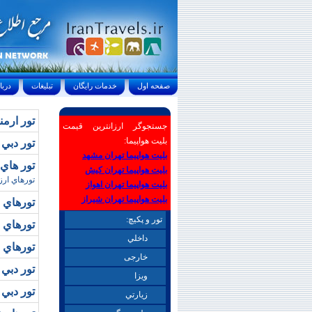
صفحه اول
خدمات رايگان
تبليغات
درباره ما
تور ارم
جستجوگر ارزانترین قیمت
بلیت هواپیما:
تور دبي 
بلیت هواپیما تهران مشهد
تور هاي دوبي/نور
بلیت هواپیما تهران کیش
تورهاي ارز
بلیت هواپیما تهران اهواز
بلیت هواپیما تهران شیراز
تورهاي 
تور و پکیچ:
تورهاي 
داخلي
تورهاي 
خارجی
تور دبي 
ويزا
تور دبي
زيارتي