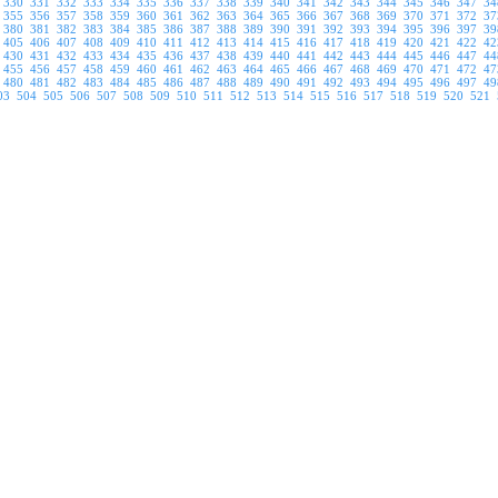
330
331
332
333
334
335
336
337
338
339
340
341
342
343
344
345
346
347
34
355
356
357
358
359
360
361
362
363
364
365
366
367
368
369
370
371
372
37
380
381
382
383
384
385
386
387
388
389
390
391
392
393
394
395
396
397
39
405
406
407
408
409
410
411
412
413
414
415
416
417
418
419
420
421
422
42
430
431
432
433
434
435
436
437
438
439
440
441
442
443
444
445
446
447
44
455
456
457
458
459
460
461
462
463
464
465
466
467
468
469
470
471
472
47
480
481
482
483
484
485
486
487
488
489
490
491
492
493
494
495
496
497
49
03
504
505
506
507
508
509
510
511
512
513
514
515
516
517
518
519
520
521