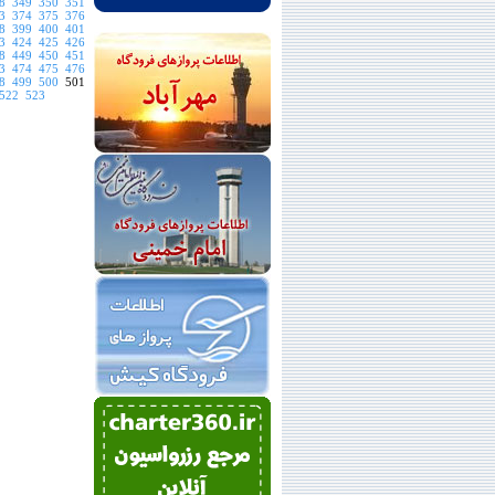
8
349
350
351
3
374
375
376
8
399
400
401
3
424
425
426
8
449
450
451
3
474
475
476
8
499
500
501
522
523