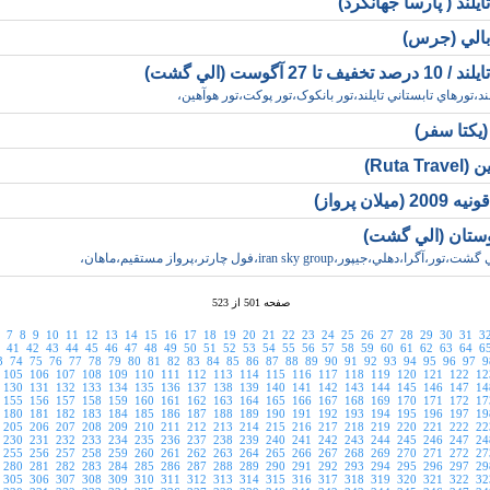
ايلند ( پارسا جهانگرد)
بالي (جرس)
ف تا 27 آگوست (الي گشت)
ند،تورهاي تابستاني تايلند،تور بانکوک،تور پوکت،تور هوآهين،
(يکتا سفر)
Ruta T)
(ميلان پرواز)
وستان (الي گشت)
گرا،دهلي،جيپور،iran sky group،فول چارتر،پرواز مستقيم،ماهان،
صفحه 501 از 523
7
8
9
10
11
12
13
14
15
16
17
18
19
20
21
22
23
24
25
26
27
28
29
30
31
3
41
42
43
44
45
46
47
48
49
50
51
52
53
54
55
56
57
58
59
60
61
62
63
64
6
3
74
75
76
77
78
79
80
81
82
83
84
85
86
87
88
89
90
91
92
93
94
95
96
97
9
105
106
107
108
109
110
111
112
113
114
115
116
117
118
119
120
121
122
12
130
131
132
133
134
135
136
137
138
139
140
141
142
143
144
145
146
147
14
155
156
157
158
159
160
161
162
163
164
165
166
167
168
169
170
171
172
17
180
181
182
183
184
185
186
187
188
189
190
191
192
193
194
195
196
197
19
205
206
207
208
209
210
211
212
213
214
215
216
217
218
219
220
221
222
22
230
231
232
233
234
235
236
237
238
239
240
241
242
243
244
245
246
247
24
255
256
257
258
259
260
261
262
263
264
265
266
267
268
269
270
271
272
27
280
281
282
283
284
285
286
287
288
289
290
291
292
293
294
295
296
297
29
305
306
307
308
309
310
311
312
313
314
315
316
317
318
319
320
321
322
32