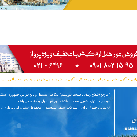
مشتریان، در این بخش حداکثر 5 آگهی نمایش داده می شود و از پذیرش تعداد آگهی بیشتر معذوریم.
"مرجع اطلاع رسانی صنعت توریسم"
پایگاهی مستقل و تابع قوانین جمهوری اسلام
بوده و مسئوليت تعیین صحت اطلاعات بر عهده بازدیدکننده می باشد.
شرکت سپهر سیستم
© تمامی حقوق برای
محفوظ است و کپی برداری از 