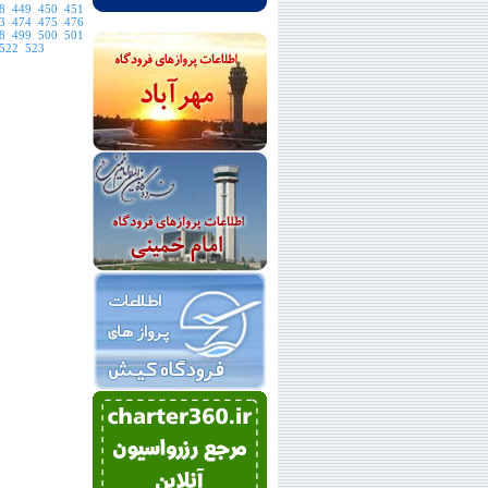
8
449
450
451
3
474
475
476
8
499
500
501
522
523