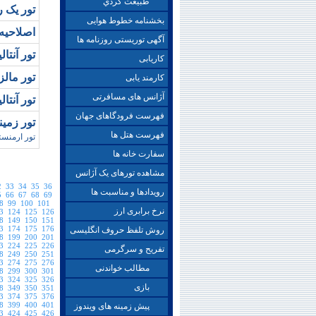
طبيعت گردي
تور يک 
بخشنامه خطوط هوایی
اصلاحيه تور
آگهی توریستی روزنامه ها
تور آنتاليا ويژه
کاریابی
تور مالزي ويژ
کارمند یابی
آژانس های مسافرتی
تور آنتاليا ويژه
فهرست فرودگاهای جهان
تور زمي
فهرست هتل ها
تور ارمنست
سفارت خانه ها
مشاهده تورهای یک آژانس
2
33
34
35
36
رویدادها و مناسبت ها
5
66
67
68
69
8
99
100
101
نرخ برابری ارز
3
124
125
126
8
149
150
151
3
174
175
176
روش تلفظ حروف انگلیسی
8
199
200
201
3
224
225
226
تفریح و سرگرمی
8
249
250
251
3
274
275
276
مطالب خواندنی
8
299
300
301
3
324
325
326
بازی
8
349
350
351
3
374
375
376
8
399
400
401
پیش زمینه های ویندوز
3
424
425
426