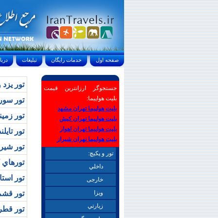
صفحه اول
خدمات رايگان
تبليغات
درباره ما
تور يزد ويژه
جستجوگر ارزانترین قیمت
بلیت هواپیما:
تور سوري
بلیت هواپیما تهران مشهد
تور زميني ار
بلیت هواپیما تهران کیش
بلیت هواپیما تهران اهواز
تور تايلند ويژه 
بلیت هواپیما تهران شیراز
تور شيرا
تور و پکیچ:
تورهاي 
داخلي
تور استانبول 
خارجی
ويزا
تور قشم ويژ
زيارتي
تور قطر ويژه ن