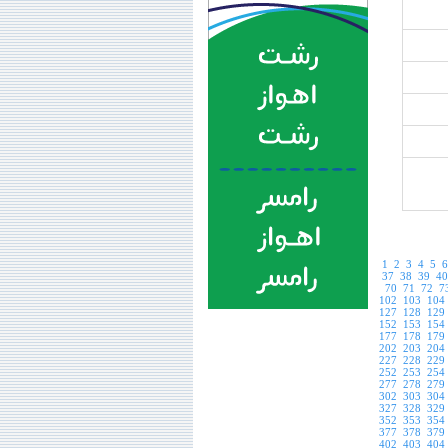
1
2
3
4
5
6
37
38
39
40
70
71
72
7
102
103
104
127
128
129
152
153
154
177
178
179
202
203
204
227
228
229
252
253
254
277
278
279
302
303
304
327
328
329
352
353
354
377
378
379
402
403
404