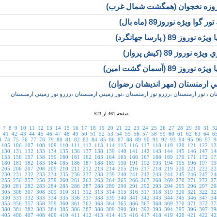
روزه نخجوان (همگشت شمال غرب)
 گوا ويژه نوروز89 (ماه بال)
 نوروز 89 ( پارسا جهانگرد)
ه نوروز 89 (کيش پرواز)
 نوروز 89 (آسمان گشت امين)
ني ارمنستان (مهر انديشان رضوان)
ان ، تور ارمنستان ،رزرو تور ارمنستان ،تور زميني ارمنستان ،رزرو تور زميني ارمنستان
صفحه 461 از 523
7
8
9
10
11
12
13
14
15
16
17
18
19
20
21
22
23
24
25
26
27
28
29
30
31
3
41
42
43
44
45
46
47
48
49
50
51
52
53
54
55
56
57
58
59
60
61
62
63
64
6
3
74
75
76
77
78
79
80
81
82
83
84
85
86
87
88
89
90
91
92
93
94
95
96
97
9
105
106
107
108
109
110
111
112
113
114
115
116
117
118
119
120
121
122
12
130
131
132
133
134
135
136
137
138
139
140
141
142
143
144
145
146
147
14
155
156
157
158
159
160
161
162
163
164
165
166
167
168
169
170
171
172
17
180
181
182
183
184
185
186
187
188
189
190
191
192
193
194
195
196
197
19
205
206
207
208
209
210
211
212
213
214
215
216
217
218
219
220
221
222
22
230
231
232
233
234
235
236
237
238
239
240
241
242
243
244
245
246
247
24
255
256
257
258
259
260
261
262
263
264
265
266
267
268
269
270
271
272
27
280
281
282
283
284
285
286
287
288
289
290
291
292
293
294
295
296
297
29
305
306
307
308
309
310
311
312
313
314
315
316
317
318
319
320
321
322
32
330
331
332
333
334
335
336
337
338
339
340
341
342
343
344
345
346
347
34
355
356
357
358
359
360
361
362
363
364
365
366
367
368
369
370
371
372
37
380
381
382
383
384
385
386
387
388
389
390
391
392
393
394
395
396
397
39
405
406
407
408
409
410
411
412
413
414
415
416
417
418
419
420
421
422
42