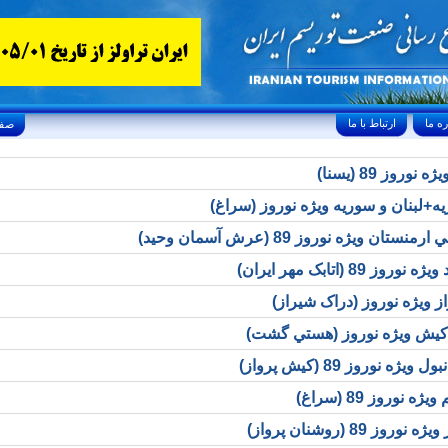
ارتباط با ما
Friday, August 7, 2026 24/صفر/1448
 نوروز 89 (يسنا)
ه+لبنان و سوريه ويژه نوروز (سراغ)
منستان ويژه نوروز 89 (عرش آسمان وحيد)
نوروز 89 (اتابک مهر ايران)
ز ويژه نوروز (دراک شيراز)
کيش ويژه نوروز (هستي گشت)
ويژه نوروز 89 (کيش پرواز)
ه نوروز 89 (سراغ)
وروز 89 (روشنان پرواز)