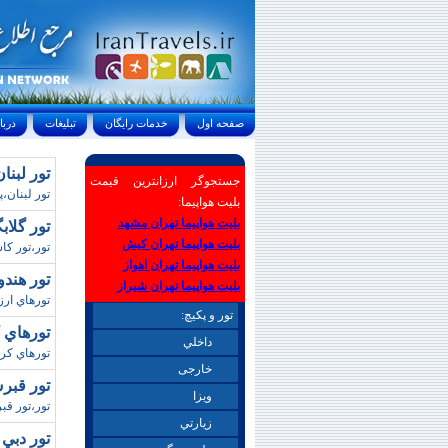
صفحه اول
خدمات رايگان
تبليغات
درباره ما
تور لبنا
جستجوگر ارزانترین قیمت
تور لبنان،
بلیت هواپیما:
بلیت هواپیما تهران مشهد
تور گلاب
بلیت هواپیما تهران کیش
تور،تور کا
بلیت هواپیما تهران اهواز
تور هندوستان/نو
بلیت هواپیما تهران شیراز
تورهاي ارز
تور و پکیچ:
تورهاي کربلا / 
داخلي
تورهاي کربل
خارجی
تور قبر
ويزا
تور،تور ق
زيارتي
تور دبي 