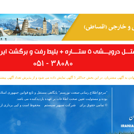
مشتریان، در این بخش حداکثر 5 آگهی نمایش داده می شود و از پذیرش تعداد آگهی بیشتر معذوریم.
"مرجع اطلاع رسانی صنعت توریسم"
پایگاهی مستقل و تابع قوانین جمهوری اسلام
بوده و مسئوليت تعیین صحت اطلاعات بر عهده بازدیدکننده می باشد.
شرکت سپهر سیستم
© تمامی حقوق برای
محفوظ است و کپی برداری از 