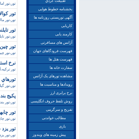
طبيعت گردي
تور،تور ام
بخشنامه خطوط هوایی
تور کوال
آگهی توریستی روزنامه ها
تور،تور ما
کاریابی
تور تايل
کارمند یابی
تور،تور تاي
آژانس های مسافرتی
تور چين
فهرست فرودگاهای جهان
تور،نور چ
فهرست هتل ها
نرخ استثنايي تو
سفارت خانه ها
تور ترکيه،آنتالي
مشاهده تورهای یک آژانس
تورهاي 
رویدادها و مناسبت ها
تور،تور گي
نرخ برابری ارز
پکيج بن
روش تلفظ حروف انگلیسی
تور،تور بن
تفریح و سرگرمی
تور چابهار - بهار
مطالب خواندنی
تور،تور چاب
بازی
تور يزد - بهار 1390
پیش زمینه های ویندوز
تور،تور يزد