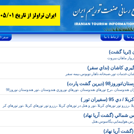
ارتباط با ما
Thursday, August 6, 2026 23/صفر/1448
ن (ثريا گشت)
پرواز ماهان،بيروت
گيري کاشان (نداي سفر)
شان،خدمات تور،صبحانه،ناهار،توبوس،بيمه سفر
روز98 (ديرين گشت پارت)
ان هندوستان ،نرخ تورهاي هندوستان ،تورهاي نوروزي هندوستان ،تور هندوستان نوروز98
دي 95 (سفيران تور )
ا ،رزرو تور تورهاي کربلا ،تور و هتل در تورهاي کربلا ،رزرو تور تورهاي کربلا ،تور تورهاي کر
س شمالي (گشت آريا نهاد)
برس،هواپيمايي،پگاسوس،هتل
(گشت آريا نهاد)