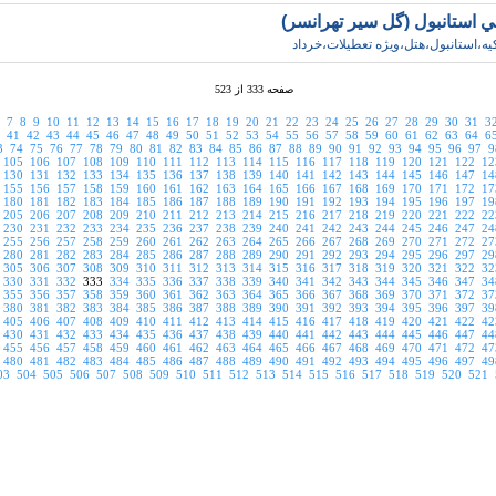
ي استانبول (گل سير تهرانسر)
کيه،استانبول،هتل،ويژه تعطيلات،خرداد
صفحه 333 از 523
7
8
9
10
11
12
13
14
15
16
17
18
19
20
21
22
23
24
25
26
27
28
29
30
31
3
41
42
43
44
45
46
47
48
49
50
51
52
53
54
55
56
57
58
59
60
61
62
63
64
6
3
74
75
76
77
78
79
80
81
82
83
84
85
86
87
88
89
90
91
92
93
94
95
96
97
9
105
106
107
108
109
110
111
112
113
114
115
116
117
118
119
120
121
122
12
130
131
132
133
134
135
136
137
138
139
140
141
142
143
144
145
146
147
14
155
156
157
158
159
160
161
162
163
164
165
166
167
168
169
170
171
172
17
180
181
182
183
184
185
186
187
188
189
190
191
192
193
194
195
196
197
19
205
206
207
208
209
210
211
212
213
214
215
216
217
218
219
220
221
222
22
230
231
232
233
234
235
236
237
238
239
240
241
242
243
244
245
246
247
24
255
256
257
258
259
260
261
262
263
264
265
266
267
268
269
270
271
272
27
280
281
282
283
284
285
286
287
288
289
290
291
292
293
294
295
296
297
29
305
306
307
308
309
310
311
312
313
314
315
316
317
318
319
320
321
322
32
330
331
332
333
334
335
336
337
338
339
340
341
342
343
344
345
346
347
34
355
356
357
358
359
360
361
362
363
364
365
366
367
368
369
370
371
372
37
380
381
382
383
384
385
386
387
388
389
390
391
392
393
394
395
396
397
39
405
406
407
408
409
410
411
412
413
414
415
416
417
418
419
420
421
422
42
430
431
432
433
434
435
436
437
438
439
440
441
442
443
444
445
446
447
44
455
456
457
458
459
460
461
462
463
464
465
466
467
468
469
470
471
472
47
480
481
482
483
484
485
486
487
488
489
490
491
492
493
494
495
496
497
49
03
504
505
506
507
508
509
510
511
512
513
514
515
516
517
518
519
520
521