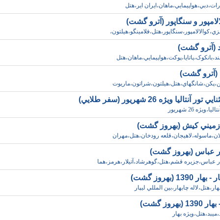
ارات،دبي،هواپيمايي،ماهان،ايران اير،هتل
الامپور و سنگاپور (آترو گشت)
لزي،کوالالامپور،سنگاپور،هتل،فلامينگو،هيلتون،
ند (آترو گشت)
لند،بانکوک،پاتايا،پوکت،هواپيمايي،ماهان،هتل
 (آترو گشت)
ين،پکن،شانگهاي،هتل،هيلتون،شراتون،ماريوت
ر آنتاليا ويژه 26 شهريور (سفر طلايي)
ا،ويژه 26 شهريور
زميني کيش (بهروز گشت)
لان،ماسوله،لاهيجان،قلعه رودخان،هتل،مهران
در عباس (بهروز گشت)
در عباس،جزيره قشم،هتل،گوهرشاد،آتيلار،هرمز،هما
 1390 (بهروز گشت)
هار،هتل،لاله چابهار،بين المللي ليپار
 (بهروز گشت)
،ميبد،هتل،ويژه بهار