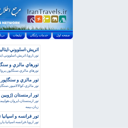
صفحه اول
خدمات رايگان
تبليغات
درباره ما
اتريش-اسلووني-ايتاليا
تور،اروپا،اتريش،اسلووني،ايت
تورهاي مالزي و سنگاپ
تورهاي مالزي،سنگاپور،پرواز
تور مالزي و سنگاپور (
تور مالزي،کوالالامپور،سنگاپو
تور ارمنستان (ژوبين پ
زبان،بيمه
تور فرانسه و اسپانيا (
تور اروپا،فرانسه،اسپانيا،پ