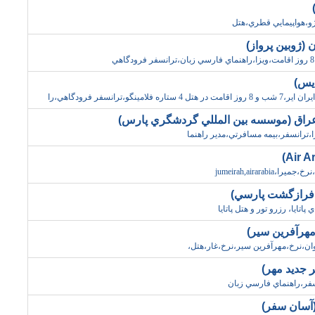
و،هواپيمايي قطري،هتل
 (ژوبين پرواز)
ديس)
مينگو،ترانسفر فرودگاهي،را
 عراق (موسسه بين المللي گردشگري پارس)
،ترانسفر،بيمه مسافرتي،مدير راهنما
jumeirah,airarab
پاتايا، رزرو تور و هتل پاتايا
مهرآفرين سير)
وان،نرخ،مهرآفرين سير،نرخ،غار،هتل،
ر جديد مهر)
نسفر،راهنماي فارسي زبان