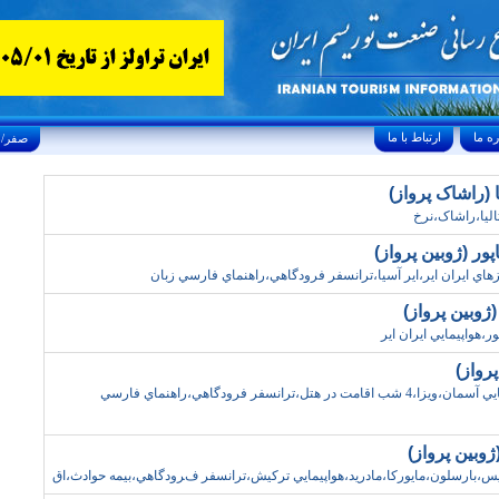
ارتباط با ما
Saturday, August 8, 2026 25/صفر/1448
 (راشاک پرواز)
اليا،راشاک،نرخ
ور (ژوبين پرواز)
هاي ايران اير،اير آسيا،ترانسفر فرودگاهي،راهنماي فارسي زبان
ژوبين پرواز)
ر،هواپيمايي ايران اير
رواز)
تور ارمنستان،ايروان،هواپيمايي آسمان،ويزا،4 شب اقامت در هتل،ترانسفر فرودگاهي،راهنماي فارسي
ژوبين پرواز)
اريس،بارسلون،مايورکا،مادريد،هواپيمايي ترکيش،ترانسفر فرودگاهي،بيمه حوادث،اق