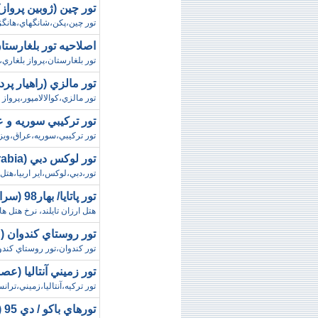
تور چين (ژوبين پرواز)
تور چين،پکن،شانگهاي،هانگژ
اصلاحيه تور بلغارستان
تور بلغارستان،پرواز بلغاري،8 روز اقامت،ويزا،راهنماي فارسي زبان،ترانسفر فرودگاهي
تور مالزي (راهيار پر
تور مالزي،کوالالامپور،پرواز ايران اير،7 شب و 8 روز اقامت در هتل 4 ستاره فلا
تور ترکيبي سوريه و
تور ترکيبي،سوريه،عراق،ويزا
تور لوکس دبي (Air Arabia)
تور،دبي،لوکس،اير اربيا،هتل،نرخ،جميرا،ia
تور پاتايا/ بهار98 (سرافرازگشت پارسي)
هتل ارزان تايلند، نرخ هتل هاي 
تور روستاي کندوان (
تور کندوان،تور روستاي کند
تور زميني آنتاليا (عص
تور ترکيه،آنتاليا،زميني،ترا
تورهاي باکو / دي 95 (آسان سفر)