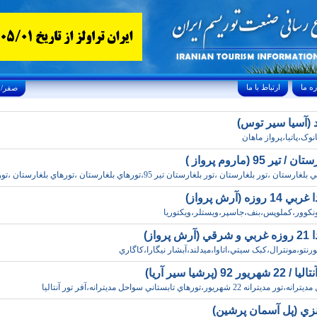
ارتباط با ما
Saturday, August 8, 2026 25/صفر/1448
ند (آسيا سير توس)
بانوک،پاتيا،پرواز ماهان
تير 95 (ماروم پرواز )
ستان ،تور بلغارستان ،تور بلغارستان تير 95،تورهاي بلغارستان ،تورهاي بلغارستان ،تور
 روزه (آرش پرواز)
،ونکوور،کملوپس،بنف،جاسپر،ويستلر،ويکتوريا
 پرواز)
تورنتو،مونترال،کبک سيتي،اتاوا،ميدلند،آبشار نيگارا،کاگاري
ور 92 (پرشيا سير آريا)
نه 22 شهريور،تورهاي تابستاني سواحل مديترانه،آفر تور آنتاليا
نزي (پل آسمان پرشين)