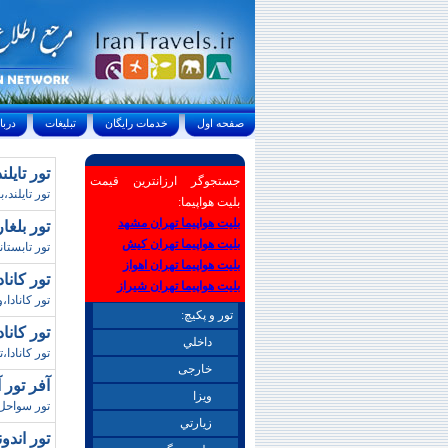
صفحه اول
خدمات رايگان
تبليغات
درباره ما
تور تايل
جستجوگر ارزانترین قیمت
تور تايلند،
بلیت هواپیما:
بلیت هواپیما تهران مشهد
تور بلغارستان / 
بلیت هواپیما تهران کیش
تور تابستاني بلغار
بلیت هواپیما تهران اهواز
تور کانادا غربي 14
بلیت هواپیما تهران شیراز
تور کانادا
تور و پکیچ:
تور کانادا 21 روزه غربي و شرقي (آرش
داخلي
تور کانادا،
خارجی
آفر تور آنتاليا / 22 شهري
ويزا
تور سواحل مديترانه،تور مديترا
زيارتي
تور اندو