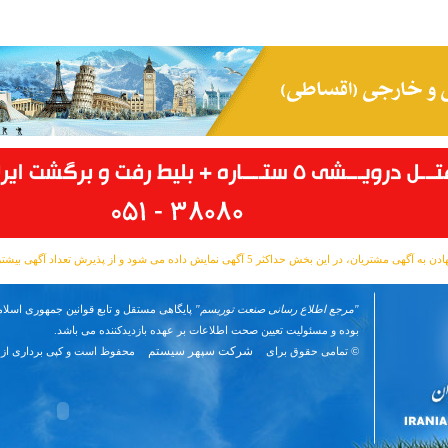
مشتریان، در این بخش حداکثر 5 آگهی نمایش داده می شود و از پذیرش تعداد آگهی بیشتر معذوریم.
"مرجع اطلاع رسانی صنعت توریسم"
پایگاهی مستقل و تابع قوانین جمهوری اسلام
بوده و مسئوليت تعیین صحت اطلاعات بر عهده بازدیدکننده می باشد.
شرکت سپهر سیستم
© تمامی حقوق برای
محفوظ است و کپی برداری از 