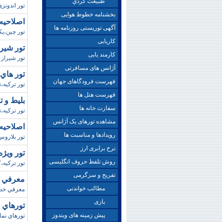
طبيعت گردي
تور اندونز
بخشنامه خطوط هوایی
اصلاحيه
آگهی توریستی روزنامه ها
تور چين،پک
کاریابی
تور شيراز / تابس
کارمند یابی
تور شيراز ، تور
آژانس های مسافرتی
تور هاي آنتاليا
فهرست فرودگاهای جهان
تور ترکيه،تو
فهرست هتل ها
بليط و ت
سفارت خانه ها
تور ترکيه،
مشاهده تورهای یک آژانس
اصلاحيه پکي
رویدادها و مناسبت ها
تور بلاروس،
نرخ برابری ارز
تور ويژه
روش تلفظ حروف انگلیسی
تور ترکيه،کوش 
تفریح و سرگرمی
معرفي خدمات (vel
مطالب خواندنی
معرفي خدم
بازی
تورهاي نمايشگا
پیش زمینه های ویندوز
تورهاي نما