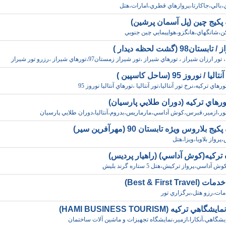
ي،بالي،جاکارتا،پروازهاي قطري،امارات،هتل
 پکيج چين (پل آسمان پرشين)
ن،شانگهاي،هانگزو،هواپيمايي چين جنوبي
تان98 (گشت لحظه ديدار )
 ارزان شيراز ، تورهاي شيراز ،تور شيراز زمستان97،تورهاي شيراز ،رزرو تور شيراز
 / نوروز 95 (ساحل کاسپين )
رهاي ترکيه،نرخ تور آنتاليا،تور آنتاليا ،تورهاي آنتاليا نوروز 95
ورهاي ترکيه (دوران طلايي پارسيان)
تور،ازمير،قبرس،کوش آداسي،مارماريس،بدروم،آنتاليا،دوران طلايي پارسيان
ج بلاروس ويژه تابستان 90 (مهرآفرين سير)
پرواز بلاويا،ويزا،هتل
 ترکيه(کوش آداسي) (راهيار پرديس)
آداسي،پرواز ترکيش،هتل 5 ستاره گرند بليش
Best & First Tra)
ات،رزو هتل،برگزاري تور
هي ترکيه (HAMI BUSINESS TOURISM)
يشگاهي،آنکارا،ازمير،نمايشگاه تجهيزات و ماشين آلات ساختمان