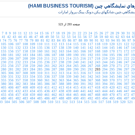
مايشگاهي چين (HAMI BUSINESS TOURISM)
يشگاهي،چين،شانگهاي،پکن،دونگ يينگ،پرواز امارات
صفحه 293 از 523
7
8
9
10
11
12
13
14
15
16
17
18
19
20
21
22
23
24
25
26
27
28
29
30
31
3
41
42
43
44
45
46
47
48
49
50
51
52
53
54
55
56
57
58
59
60
61
62
63
64
6
3
74
75
76
77
78
79
80
81
82
83
84
85
86
87
88
89
90
91
92
93
94
95
96
97
9
105
106
107
108
109
110
111
112
113
114
115
116
117
118
119
120
121
122
12
130
131
132
133
134
135
136
137
138
139
140
141
142
143
144
145
146
147
14
155
156
157
158
159
160
161
162
163
164
165
166
167
168
169
170
171
172
17
180
181
182
183
184
185
186
187
188
189
190
191
192
193
194
195
196
197
19
205
206
207
208
209
210
211
212
213
214
215
216
217
218
219
220
221
222
22
230
231
232
233
234
235
236
237
238
239
240
241
242
243
244
245
246
247
24
255
256
257
258
259
260
261
262
263
264
265
266
267
268
269
270
271
272
27
280
281
282
283
284
285
286
287
288
289
290
291
292
293
294
295
296
297
29
305
306
307
308
309
310
311
312
313
314
315
316
317
318
319
320
321
322
32
330
331
332
333
334
335
336
337
338
339
340
341
342
343
344
345
346
347
34
355
356
357
358
359
360
361
362
363
364
365
366
367
368
369
370
371
372
37
380
381
382
383
384
385
386
387
388
389
390
391
392
393
394
395
396
397
39
405
406
407
408
409
410
411
412
413
414
415
416
417
418
419
420
421
422
42
430
431
432
433
434
435
436
437
438
439
440
441
442
443
444
445
446
447
44
455
456
457
458
459
460
461
462
463
464
465
466
467
468
469
470
471
472
47
480
481
482
483
484
485
486
487
488
489
490
491
492
493
494
495
496
497
49
03
504
505
506
507
508
509
510
511
512
513
514
515
516
517
518
519
520
521