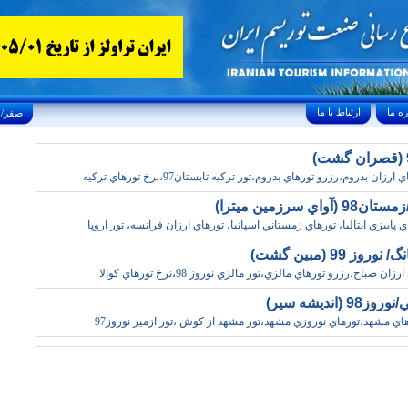
ارتباط با ما
Saturday, August 8, 2026 25/صفر/1448
ن بدروم،رزرو تورهاي بدروم،تور ترکيه تابستان97،نرخ تورهاي ترکيه
 سرزمين ميترا)
پاييزي ايتاليا، تورهاي زمستاني اسپانيا، تورهاي ارزان فرانسه، تور اروپا
ز 99 (مبين گشت)
باح،رزرو تورهاي مالزي،تور مالزي نوروز 98،نرخ تورهاي کوالا
نديشه سير)
هاي مشهد،تورهاي نوروزي مشهد،تور مشهد از کوش ،تور ازمير نوروز97