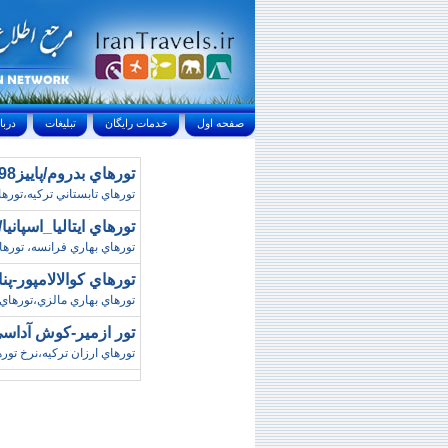
صفحه اول
خدمات رايگان
تبليغات
درباره ما
تورهاي بدروم/پاييز98 (قصران گشت)
تورهاي تابستاني ترکيه،تورهاي ارزا
تورهاي ايتاليا_اسپانيا/زمستان98 (آواي
تورهاي بهاري فرانسه، تورهاي 
تورهاي کوالالامپور-پنانگ/ نورو
تورهاي بهاري مالزي،تورهاي ارزان ص
تور ازمير-کوش آداسي/نوروز98 (ا
تورهاي ارزان ترکيه،نرخ تور