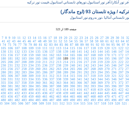
فر تور آنکارا،آفر تور استانبول،تورهاي تابستاني استانبول،قيمت تور ترکيه
/ ويژه تابستان 93 (اوج ماندگار)
،تور تابستاني آنتاليا ،تور بدروم،تور استانبول
صفحه 189 از 523
7
8
9
10
11
12
13
14
15
16
17
18
19
20
21
22
23
24
25
26
27
28
29
30
31
3
41
42
43
44
45
46
47
48
49
50
51
52
53
54
55
56
57
58
59
60
61
62
63
64
6
3
74
75
76
77
78
79
80
81
82
83
84
85
86
87
88
89
90
91
92
93
94
95
96
97
9
105
106
107
108
109
110
111
112
113
114
115
116
117
118
119
120
121
122
12
130
131
132
133
134
135
136
137
138
139
140
141
142
143
144
145
146
147
14
155
156
157
158
159
160
161
162
163
164
165
166
167
168
169
170
171
172
17
180
181
182
183
184
185
186
187
188
189
190
191
192
193
194
195
196
197
19
205
206
207
208
209
210
211
212
213
214
215
216
217
218
219
220
221
222
22
230
231
232
233
234
235
236
237
238
239
240
241
242
243
244
245
246
247
24
255
256
257
258
259
260
261
262
263
264
265
266
267
268
269
270
271
272
27
280
281
282
283
284
285
286
287
288
289
290
291
292
293
294
295
296
297
29
305
306
307
308
309
310
311
312
313
314
315
316
317
318
319
320
321
322
32
330
331
332
333
334
335
336
337
338
339
340
341
342
343
344
345
346
347
34
355
356
357
358
359
360
361
362
363
364
365
366
367
368
369
370
371
372
37
380
381
382
383
384
385
386
387
388
389
390
391
392
393
394
395
396
397
39
405
406
407
408
409
410
411
412
413
414
415
416
417
418
419
420
421
422
42
430
431
432
433
434
435
436
437
438
439
440
441
442
443
444
445
446
447
44
455
456
457
458
459
460
461
462
463
464
465
466
467
468
469
470
471
472
47
480
481
482
483
484
485
486
487
488
489
490
491
492
493
494
495
496
497
49
03
504
505
506
507
508
509
510
511
512
513
514
515
516
517
518
519
520
521