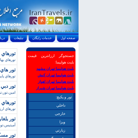
صفحه اول
خدمات رايگان
تبليغات
درباره ما
تورهاي نماي
جستجوگر ارزانترین قیمت
تورهاي بها
بلیت هواپیما:
بلیت هواپیما تهران مشهد
تور هاي ما
بلیت هواپیما تهران کیش
تورهاي پايي
بلیت هواپیما تهران اهواز
تور دبي 
بلیت هواپیما تهران شیراز
امين،تور،ت
تور و پکیچ:
تورهاي ارمنستا
داخلي
تورهاي ارزان ار
خارجی
تور بلغا
ويزا
آميتيس،تور
زيارتي
تور مسکو-سنت