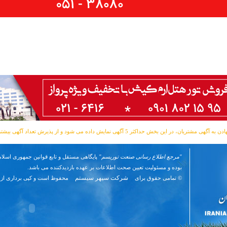
مشتریان، در این بخش حداکثر 5 آگهی نمایش داده می شود و از پذیرش تعداد آگهی بیشتر معذوریم.
"مرجع اطلاع رسانی صنعت توریسم"
پایگاهی مستقل و تابع قوانین جمهوری اسلام
بوده و مسئوليت تعیین صحت اطلاعات بر عهده بازدیدکننده می باشد.
شرکت سپهر سیستم
© تمامی حقوق برای
محفوظ است و کپی برداری از 