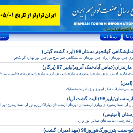
ارتباط با ما
Sunday, August 9, 2026 26/صفر/1448
شگاهي گوانجو/زمستان98 (ايزد گشت گيتي)
ري چين،تورهاي ارزان چين،تورهاي نمايشگاهي چين،نرخ تور چين،تور بهاره گوانگجو
زندران(عباس آباد-نمک آبرود)/پاييز 97 (پرگار)
زي مازندران،رزرو تور مازندران،تورهاي مازندران ، تور ارزان مازندران، تورهاي داخلي پاييز 97
(امين)
ور دبي،امارات،قطر ايرويز،ويژه آذر ماه،تعطيلات،
ن/پاييز98 (اليت گشت آريا)
منستان،تورهاي بهاري ارمنستان،تورهاي ارمنستان بهار98،رزرو تور ارمنستان،نرخ تور ارمن
رستان (آميتيس)
 بلغارستان،ماسه هاي طلايي،تور وارنا
 پترزبورگ/نوروز98 (مهد اميران گشت)