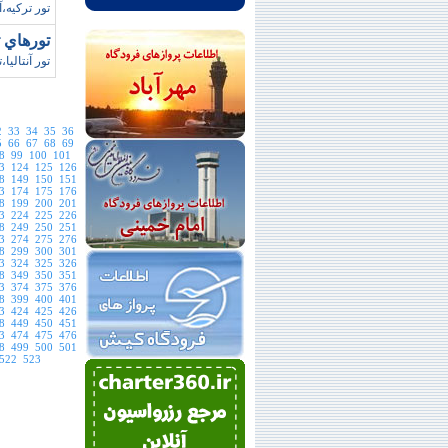
تور ترکيه،آ
تورهاي ترکيه 
تور آنتاليا
2
33
34
35
36
5
66
67
68
69
8
99
100
101
3
124
125
126
8
149
150
151
3
174
175
176
8
199
200
201
3
224
225
226
8
249
250
251
3
274
275
276
8
299
300
301
3
324
325
326
8
349
350
351
3
374
375
376
8
399
400
401
3
424
425
426
8
449
450
451
3
474
475
476
8
499
500
501
522
523