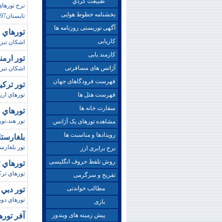
طبيعت گردي
نرخ تورها
بخشنامه خطوط هوایی
تابستان97،تورهاي ا
آگهی توریستی روزنامه ها
تورهاي 
کاریابی
اشکان تبر
کارمند یابی
تور ارمن
آژانس های مسافرتی
اشکان تبري
فهرست فرودگاهای جهان
تور ترکيبي آ
فهرست هتل ها
تورهاي ارزا
سفارت خانه ها
تورهاي هند / 
تور هند،تورهاي هند،تور 
مشاهده تورهای یک آژانس
رویدادها و مناسبت ها
بلغارستان / 7 شب و 8 روز 
تور بلغارست
نرخ برابری ارز
روش تلفظ حروف انگلیسی
تورهاي ترکيه /
تورهاي ترکي
تفریح و سرگرمی
مطالب خواندنی
تور دبي زمستان 
تورهاي دوبي ويژه زمستان 92
بازی
پیش زمینه های ویندوز
آفر توره