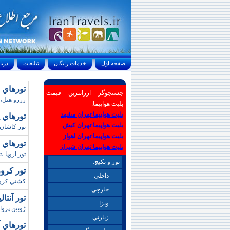
صفحه اول
خدمات رايگان
تبليغات
درباره ما
تورهاي (سمنان
جستجوگر ارزانترین قیمت
رزرو هتل،ر
بلیت هواپیما:
بلیت هواپیما تهران مشهد
تورهاي 
بلیت هواپیما تهران کیش
تور کاشان،
بلیت هواپیما تهران اهواز
تورهاي اروپا / ن
بلیت هواپیما تهران شیراز
تور اروپا ،ت
تور و پکیچ:
تور کروز 
داخلي
کشتي کروز،
خارجی
تور آنتال
ويزا
ژوبين پرواز،
زيارتي
تورهاي آنتاليا/