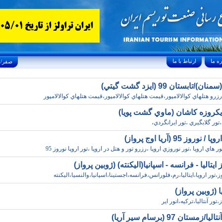
ارتباط با ما
Saturday, August 8, 2026 25/صفر/1448
)/تابستان 99 (ايزد گشت گيتي)
زرو هتلهاي کوالالامپور،قيمت هتلهاي کوالالامپور،قيمت هتلهاي کوالالامپور
يکروزه کاشان (ماوي گشت پويا)
تور گلابگيري ،تور ايرانگردي،
وروز 95 (آريا اوج پرواز)
ور هاي اروپا ،تور نوروزي اروپا ،رزرو تور و هتل در اروپا ،تور اروپا نوروز 95
ايتاليا - فرانسه - اسپانيا(اليکنته) (ژوبين پرواز)
تور اروپا،ايتاليا،رم،فلورانس،فرانسه،اجستينا،اسپانيا،والنسيا،اليکنته
يا (ژوبين پرواز)
تور آنتاليا،ترکيه،انور اير
زمستان 97 (برسام سير آريا)