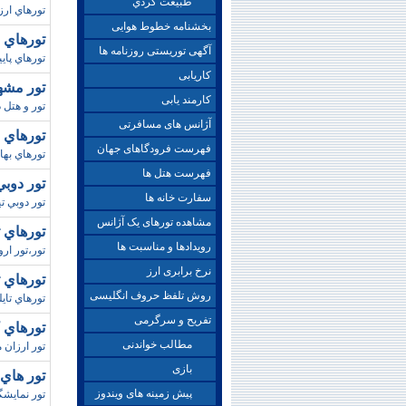
طبيعت گردي
تورهاي ارزا
بخشنامه خطوط هوایی
تورهاي اسپاني
آگهی توریستی روزنامه ها
تورهاي پاي
کاریابی
تور مشهد / نوروز
کارمند یابی
تور و هتل در مشهد
آژانس های مسافرتی
تورهاي دوبي/نو
فهرست فرودگاهای جهان
تورهاي بهاري 
فهرست هتل ها
تور دوبي / تير 95 (آري
سفارت خانه ها
تور دوبي تير 95،تور دوبي ،دوبي تابستاني ،تور و هتل در دوبي ،تور 
مشاهده تورهای یک آژانس
تورهاي تا
رویدادها و مناسبت ها
تور،تور ارو
نرخ برابری ارز
تورهاي تايلند /
روش تلفظ حروف انگلیسی
تورهاي تايلند 
تفریح و سرگرمی
تورهاي کوالال
مطالب خواندنی
تور ارزان م
بازی
تور هاي 
پیش زمینه های ویندوز
تور نمايشگ