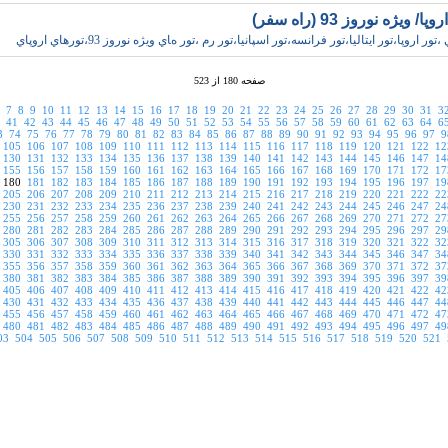
/ ويژه نوروز 93 (راه سفر)
ور اروپا،تور ايتاليا،تور فرانسه،تور اسپانيا،تور رم ،تور هاي ويژه نوروز 93،تورهاي اروپاي
صفحه 180 از 523
7
8
9
10
11
12
13
14
15
16
17
18
19
20
21
22
23
24
25
26
27
28
29
30
31
3
41
42
43
44
45
46
47
48
49
50
51
52
53
54
55
56
57
58
59
60
61
62
63
64
6
3
74
75
76
77
78
79
80
81
82
83
84
85
86
87
88
89
90
91
92
93
94
95
96
97
9
105
106
107
108
109
110
111
112
113
114
115
116
117
118
119
120
121
122
12
130
131
132
133
134
135
136
137
138
139
140
141
142
143
144
145
146
147
14
155
156
157
158
159
160
161
162
163
164
165
166
167
168
169
170
171
172
17
180
181
182
183
184
185
186
187
188
189
190
191
192
193
194
195
196
197
19
205
206
207
208
209
210
211
212
213
214
215
216
217
218
219
220
221
222
22
230
231
232
233
234
235
236
237
238
239
240
241
242
243
244
245
246
247
24
255
256
257
258
259
260
261
262
263
264
265
266
267
268
269
270
271
272
27
280
281
282
283
284
285
286
287
288
289
290
291
292
293
294
295
296
297
29
305
306
307
308
309
310
311
312
313
314
315
316
317
318
319
320
321
322
32
330
331
332
333
334
335
336
337
338
339
340
341
342
343
344
345
346
347
34
355
356
357
358
359
360
361
362
363
364
365
366
367
368
369
370
371
372
37
380
381
382
383
384
385
386
387
388
389
390
391
392
393
394
395
396
397
39
405
406
407
408
409
410
411
412
413
414
415
416
417
418
419
420
421
422
42
430
431
432
433
434
435
436
437
438
439
440
441
442
443
444
445
446
447
44
455
456
457
458
459
460
461
462
463
464
465
466
467
468
469
470
471
472
47
480
481
482
483
484
485
486
487
488
489
490
491
492
493
494
495
496
497
49
03
504
505
506
507
508
509
510
511
512
513
514
515
516
517
518
519
520
521