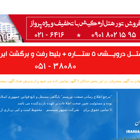
مشتریان، در این بخش حداکثر 5 آگهی نمایش داده می شود و از پذیرش تعداد آگهی بیشتر معذوریم.
"مرجع اطلاع رسانی صنعت توریسم"
پایگاهی مستقل و تابع قوانین جمهوری اسلام
بوده و مسئوليت تعیین صحت اطلاعات بر عهده بازدیدکننده می باشد.
شرکت سپهر سیستم
© تمامی حقوق برای
محفوظ است و کپی برداری از 