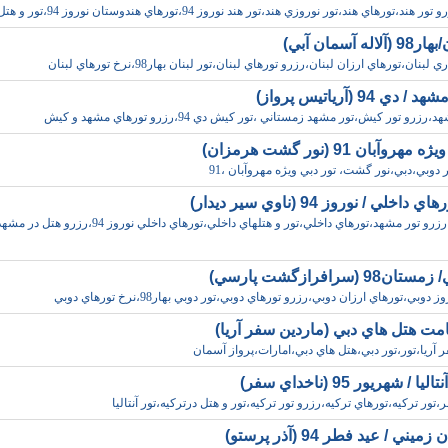
هند،تورهاي هند،تور نوروزي هند،تور هند نوروز 94،تورهاي هندوستان نوروز 94،تور و هتل د
له آسمان آبي)
لبنان،تورهاي ارزان لبنان،رزرو تورهاي لبنان،تور لبنان بهار98،نرخ تورهاي لبنان
ي 94 (آرياتيس پرواز)
زرو تور کيش،تور مشهد زمستاني ،تور کيش دي 94،رزرو تورهاي مشهد و کيش
هروآبان 91 (نور گشت هرمزان)
ر دوبي،دبي،نور گشت، تور دبي ويژه مهروآبان ،91
خلي / نوروز 94 (ناوي سير ديدار)
تور مشهد،رزرو تور مشهد،تورهاي داخلي،تور و هتلهاي داخلي،تورهاي داخلي نوروز 94،ر
98 (سرافرازگشت پارسي)
دوبي،تورهاي ارزان دوبي،رزرو تورهاي دوبي،تور دوبي بهار98،نرخ تورهاي دوبي
امت هتل هاي دبي (ماردين سفر آريا)
 آريا،تور،تور دبي،هتل هاي دبي،امارات،پرواز آسمان
 / شهريور 95 (ناخداي سفر)
تور ترکيه،تورهاي ترکيه،رزرو تور ترکيه،تور و هتل درترکيه،تور آنتاليا
يني / عيد فطر 94 (آذر پرستو)