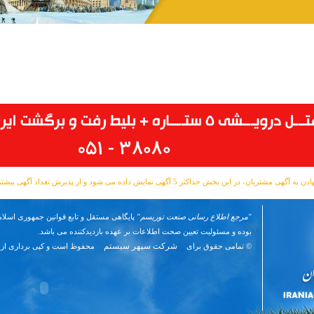
مشتریان، در این بخش حداکثر 5 آگهی نمایش داده می شود و از پذیرش تعداد آگهی بیشتر معذوریم.
"مرجع اطلاع رسانی صنعت توریسم"
پایگاهی مستقل و تابع قوانین جمهوری اسلام
بوده و مسئوليت تعیین صحت اطلاعات بر عهده بازدیدکننده می باشد.
شرکت سپهر سیستم
© تمامی حقوق برای
محفوظ است و کپی برداری از 