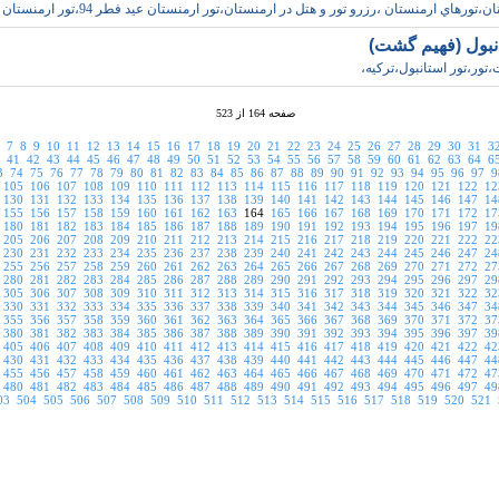
،تورهاي ارمنستان ،رزرو تور و هتل در ارمنستان،تور ارمنستان عيد فطر 94،تور ارمنستان زميني
انبول (فهيم گشت)
ور،تور استانبول،ترکيه،
صفحه 164 از 523
7
8
9
10
11
12
13
14
15
16
17
18
19
20
21
22
23
24
25
26
27
28
29
30
31
3
41
42
43
44
45
46
47
48
49
50
51
52
53
54
55
56
57
58
59
60
61
62
63
64
6
3
74
75
76
77
78
79
80
81
82
83
84
85
86
87
88
89
90
91
92
93
94
95
96
97
9
105
106
107
108
109
110
111
112
113
114
115
116
117
118
119
120
121
122
12
130
131
132
133
134
135
136
137
138
139
140
141
142
143
144
145
146
147
14
155
156
157
158
159
160
161
162
163
164
165
166
167
168
169
170
171
172
17
180
181
182
183
184
185
186
187
188
189
190
191
192
193
194
195
196
197
19
205
206
207
208
209
210
211
212
213
214
215
216
217
218
219
220
221
222
22
230
231
232
233
234
235
236
237
238
239
240
241
242
243
244
245
246
247
24
255
256
257
258
259
260
261
262
263
264
265
266
267
268
269
270
271
272
27
280
281
282
283
284
285
286
287
288
289
290
291
292
293
294
295
296
297
29
305
306
307
308
309
310
311
312
313
314
315
316
317
318
319
320
321
322
32
330
331
332
333
334
335
336
337
338
339
340
341
342
343
344
345
346
347
34
355
356
357
358
359
360
361
362
363
364
365
366
367
368
369
370
371
372
37
380
381
382
383
384
385
386
387
388
389
390
391
392
393
394
395
396
397
39
405
406
407
408
409
410
411
412
413
414
415
416
417
418
419
420
421
422
42
430
431
432
433
434
435
436
437
438
439
440
441
442
443
444
445
446
447
44
455
456
457
458
459
460
461
462
463
464
465
466
467
468
469
470
471
472
47
480
481
482
483
484
485
486
487
488
489
490
491
492
493
494
495
496
497
49
03
504
505
506
507
508
509
510
511
512
513
514
515
516
517
518
519
520
521