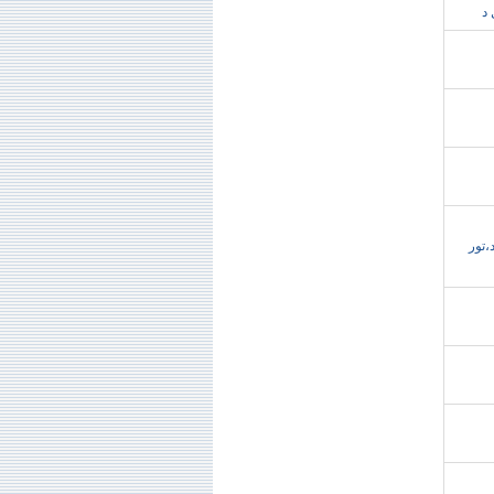
زرو هتل در مشهد،تور