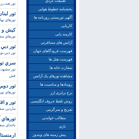
طبيعت گردي
تور هند،رزرو تور 
بخشنامه خطوط هوایی
تور لبنان/بهار98 (آلا
آگهی توریستی روزنامه ها
تورهاي بهاري 
کاریابی
کيش و مشهد / د
کارمند یابی
تورهاي مشهد،ر
آژانس های مسافرتی
تور دبي ويژه م
فهرست فرودگاهای جهان
تور دبي،تو
فهرست هتل ها
سري تورهاي دا
سفارت خانه ها
قش
مشاهده تورهای یک آژانس
رویدادها و مناسبت ها
تور دوبي/ زمستان
تورهاي نوروز 
نرخ برابری ارز
روش تلفظ حروف انگلیسی
تور و اق
ماردين سفر
تفریح و سرگرمی
مطالب خواندنی
تورهاي آنتاليا
ناخداي سفر،
بازی
پیش زمینه های ویندوز
ارمنستان زم