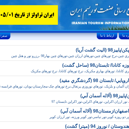
ارتباط با ما
Saturday, August 8, 2026 25/صفر/1448
9 (اليت گشت آريا)
چين،نرخ تورهاي چين،تورهاي ارزان چين،تورهاي چين بهار98 ،رزرو تور و هتل چين
ري کانادا، تورهاي بهاري مکريک، نرخ تورهاي کانادا، نرخ تورهاي مکزيک
/ تابستان 98 (گردشگري مفيد)
ان آلمان و بلژيک، تورهاي نوروزي پرتغال،نرخ تورهاي چک-مجارستان-يونان، تورهاي فرانسه-ا
لاله آسمان آبي)
 تور ارزان اکراين، تورهاي اکراين،تور اکراين تابستان 97
/زمستان98 (آلاله آسمان آبي)
ر دو روزه کوير،تور نياسر،تور کوير ورزنه، تور ارزان کوير
تان / نوروز 94 (ميترا گشت)