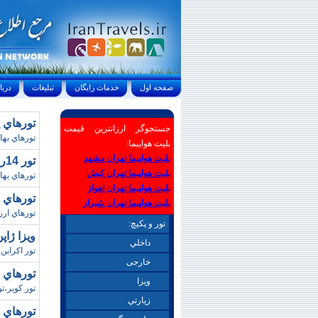
صفحه اول
خدمات رايگان
تبليغات
درباره ما
تورهاي پکن/پاييز8
جستجوگر ارزانترین قیمت
تورهاي بهاري 
بلیت هواپیما:
بلیت هواپیما تهران مشهد
تور 14روزه کانادا/ تابستان98 (ساحل گشت)
بلیت هواپیما تهران کیش
تورهاي بها
بلیت هواپیما تهران اهواز
تورهاي اروپايي
بلیت هواپیما تهران شیراز
تورهاي ارز
تور و پکیچ:
ويزا ژاپن/پاييز98 (آ
داخلي
تور اکراين،
خارجی
تورهاي اصفهان
ويزا
تور کوير،تو
زيارتي
تورهاي هندوس