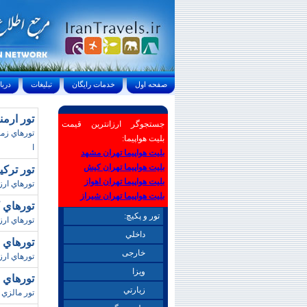
صفحه اول
خدمات رايگان
تبليغات
درباره ما
تور ارمنستان/پاييز
جستجوگر ارزانترین قیمت
بلیت هواپیما:
ا
بلیت هواپیما تهران مشهد
بلیت هواپیما تهران کیش
تور ترکيبي بان
بلیت هواپیما تهران اهواز
تورهاي ارزا
بلیت هواپیما تهران شیراز
تورهاي کيش / نور
تور و پکیچ:
تورهاي ار
داخلي
تورهاي چين /نوروز
خارجی
تورهاي ارز
ويزا
تورهاي ل
زيارتي
تور مالزي 