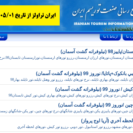
ارتباط با ما
Friday, August 7, 2026 24/صفر/1448
98 (نيلوفرانه گشت آسمان)
تورهاي زمستان ارمنستان،تورهاي ار
کوک+پاتايا/ نوروز 99 (نيلوفرانه گشت آسمان)
ن تايلند، تورهاي بهاري تايلند، نرخ تورهاي تايلند، رزرو تور وهتل تايلند،تور تايلند بهار98
وز 99 (نيلوفرانه گشت آسمان)
زان کيش،نرخ تورهاي کيش،رزرو تورهاي کيش،تورهاي بهاري کيش،تور کيش تابستان98
 99 (نيلوفرانه گشت آسمان)
ان چين،تورهاي پاييزي پکن،تورهاي پاييزي شانگهاي،نرخ تورهاي چين، تور پکن-شانگهاي زمستان
حظه آخري (آريا اوج پرواز)
،تورهاي مشهد،رزرو تور استانبول ،تور دوبي ،رزرو تور کيش ،تورهاي لحظه آخري