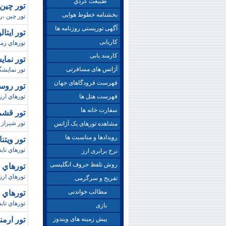
طبيعت گردي
تور چين 
بخشنامه خطوط هوایی
تور چين ،رزرو 
آگهی توریستی روزنامه ها
تور ايتاليا/پاييز98 (آ
کاریابی
تورهاي زمستان
کارمند یابی
تور نماي
آژانس های مسافرتی
تور نمايشگ
فهرست فرودگاهای جهان
تور روسيه/ تا
فهرست هتل ها
تورهاي ارز
سفارت خانه ها
تور قشم/تابستان8
تور شيراز 
مشاهده تورهای یک آژانس
رویدادها و مناسبت ها
تور ويتنام/ پا
تورهاي تابستا
نرخ برابری ارز
روش تلفظ حروف انگلیسی
تورهاي ريو
تورهاي ارز
تفریح و سرگرمی
مطالب خواندنی
تورهاي بانک
تورهاي تابستا
بازی
پیش زمینه های ویندوز
تور ارمنستان / 