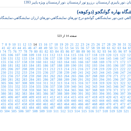
ن ،تور پاييزي ارمنستان ،رزرو تور ارمنستان ،تور ارمنستان ويژه پاييز 1393
شگاه بهاره گوانگجو (دوکوهه)
اهي چين،تور نمايشگاهي گوانجو،نرخ تورهاي نمايشگاهي،تورهاي ارزان نمايشگاهي،نمايشگاه
صفحه 14 از 523
7
8
9
10
11
12
13
14
15
16
17
18
19
20
21
22
23
24
25
26
27
28
29
30
31
3
41
42
43
44
45
46
47
48
49
50
51
52
53
54
55
56
57
58
59
60
61
62
63
64
6
3
74
75
76
77
78
79
80
81
82
83
84
85
86
87
88
89
90
91
92
93
94
95
96
97
9
105
106
107
108
109
110
111
112
113
114
115
116
117
118
119
120
121
122
12
130
131
132
133
134
135
136
137
138
139
140
141
142
143
144
145
146
147
14
155
156
157
158
159
160
161
162
163
164
165
166
167
168
169
170
171
172
17
180
181
182
183
184
185
186
187
188
189
190
191
192
193
194
195
196
197
19
205
206
207
208
209
210
211
212
213
214
215
216
217
218
219
220
221
222
22
230
231
232
233
234
235
236
237
238
239
240
241
242
243
244
245
246
247
24
255
256
257
258
259
260
261
262
263
264
265
266
267
268
269
270
271
272
27
280
281
282
283
284
285
286
287
288
289
290
291
292
293
294
295
296
297
29
305
306
307
308
309
310
311
312
313
314
315
316
317
318
319
320
321
322
32
330
331
332
333
334
335
336
337
338
339
340
341
342
343
344
345
346
347
34
355
356
357
358
359
360
361
362
363
364
365
366
367
368
369
370
371
372
37
380
381
382
383
384
385
386
387
388
389
390
391
392
393
394
395
396
397
39
405
406
407
408
409
410
411
412
413
414
415
416
417
418
419
420
421
422
42
430
431
432
433
434
435
436
437
438
439
440
441
442
443
444
445
446
447
44
455
456
457
458
459
460
461
462
463
464
465
466
467
468
469
470
471
472
47
480
481
482
483
484
485
486
487
488
489
490
491
492
493
494
495
496
497
49
03
504
505
506
507
508
509
510
511
512
513
514
515
516
517
518
519
520
521