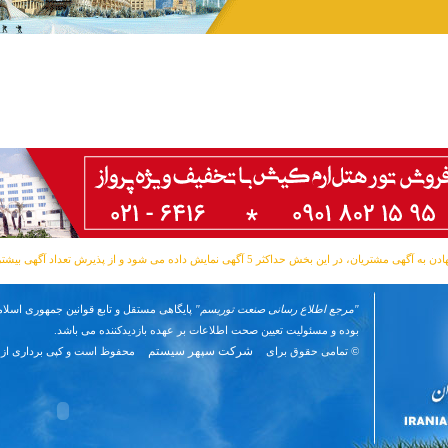
مشتریان، در این بخش حداکثر 5 آگهی نمایش داده می شود و از پذیرش تعداد آگهی بیشتر معذوریم.
"مرجع اطلاع رسانی صنعت توریسم"
پایگاهی مستقل و تابع قوانین جمهوری اسلام
بوده و مسئوليت تعیین صحت اطلاعات بر عهده بازدیدکننده می باشد.
شرکت سپهر سیستم
© تمامی حقوق برای
محفوظ است و کپی برداری از 