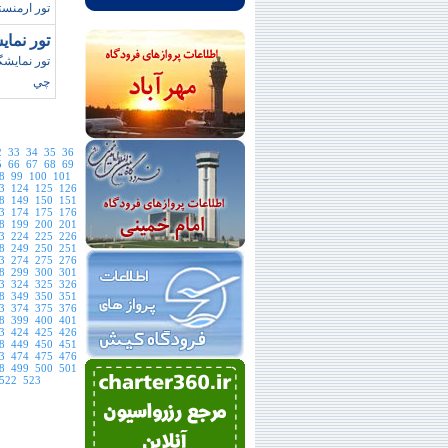
تور ارمنستا
تور نماي
تور نمايشگ
چي
2
33
34
35
36
5
66
67
68
69
8
99
100
101
3
124
125
126
8
149
150
151
3
174
175
176
8
199
200
201
3
224
225
226
8
249
250
251
3
274
275
276
8
299
300
301
3
324
325
326
8
349
350
351
3
374
375
376
8
399
400
401
3
424
425
426
8
449
450
451
3
474
475
476
8
499
500
501
522
523