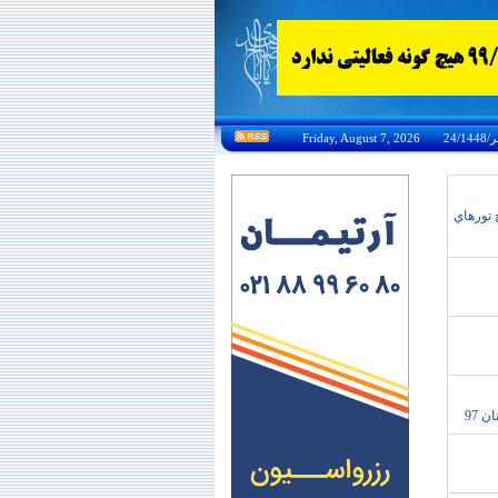
زان ارمنستان،رزرو تورهاي ارمنستان،تورارمنستان تابستان98،نرخ تورهاي
 97