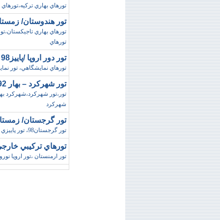
تورهاي بهاري ترکيه،تورهاي ارزان کو
تور هندوستان/ زمستان98 (صالح گ
تورهاي
تور دور اروپا /پاييز98 (قصران گشت)
تورهاي نمايشگاهي، تور نما
تور شهرکرد – بهار 92 (تورهاي ايران دوستان)
شهرکرد
تور گرجستان/ زمستان 98 (فرد آيين پر
تور گرجستان98، تور پاييزي تفليس، تور تفليس تابستان98، تور ارزان تفليس
تورهاي ترکيبي خارجي/ ويژه نورو
تور ارمنستان ،تور اروپا نوروز 93،تورهاي ارزان اروپا،تورهاي اروپا ويژه نور