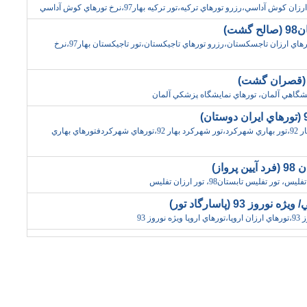
ش آداسي،رزرو تورهاي ترکيه،تور ترکيه بهار97،نرخ تورهاي کوش آداسي
شت)
تورهاي بهاري تاجيکستان،تورهاي ارزان تاجسکستان،رزرو تورهاي تاجيکستان،تور تاجيکستان بهار97،نرخ
يشگاهي آلمان، تورهاي نمايشگاه پزشکي آلمان
تور،تور شهرکرد،شهرکرد بهار 92،تور بهاري شهرکرد،تور شهرکرد بهار 92،تورهاي شهرکردفتورهاي بهاري
واز)
ز 93 (پاسارگاد تور)
وز 93