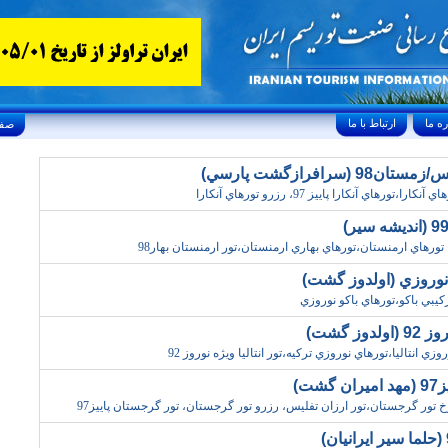
ارتباط با ما
Friday, August 7, 2026 24/صفر/1448
رافرازگشت پارسي)
ورهاي آنکارا پاييز 97، رزرو تورهاي آنکارا
تورهاي ارمنستان،تورهاي بهاري ارمنستان،تور ارمنستان بهار98
 نوروزي (اولدوز گشت)
ترکيبي باکو،تورهاي باکو نوروزي
ز گشت)
ت)
رخ تور گرجستان،تور ارزان تفليس، رزرو تور گرجستان، تور گرجستان پاييز97