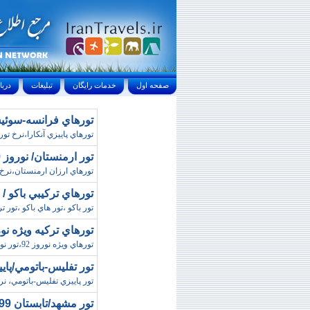
صفحه اول
خدمات رايگان
تبليغات
درباره ما
تورهاي فرانسه-سوئيس/زمستان98 (س
تورهاي پاييزي آنکارا،نرخ تورهاي آنکارا،ت
تور ارمنستان/ نوروز 99 (انديشه سير)
تورهاي ارزان ارمنستان،نرخ 
تورهاي ترکيبي باکو /
تور باکو ،تور هاي باکو ،تور 
تورهاي ترکيه ويژه نوروز 92 (اولدو
تورهاي ويژه نوروز 92،تور نوروزي انتاليا،تورهاي نوروزي ترکيه،تور انتاليا ويژه نوروز 92
تور تفليس-باتومي/پاييز97 (مهد اميران گش
تور پاييزي تفليس-باتومي، ن
تور مشهد/تابستان 99 (حلما سير ايرانيان)