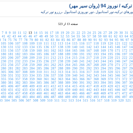
/ نوروز 94 (روان سير مهر)
تورهاي ترکيه،تور استانبول ،تور نوروزي استانبول ،رزرو تور ترکيه
صفحه 13 از 523
7
8
9
10
11
12
13
14
15
16
17
18
19
20
21
22
23
24
25
26
27
28
29
30
31
3
41
42
43
44
45
46
47
48
49
50
51
52
53
54
55
56
57
58
59
60
61
62
63
64
6
3
74
75
76
77
78
79
80
81
82
83
84
85
86
87
88
89
90
91
92
93
94
95
96
97
9
105
106
107
108
109
110
111
112
113
114
115
116
117
118
119
120
121
122
12
130
131
132
133
134
135
136
137
138
139
140
141
142
143
144
145
146
147
14
155
156
157
158
159
160
161
162
163
164
165
166
167
168
169
170
171
172
17
180
181
182
183
184
185
186
187
188
189
190
191
192
193
194
195
196
197
19
205
206
207
208
209
210
211
212
213
214
215
216
217
218
219
220
221
222
22
230
231
232
233
234
235
236
237
238
239
240
241
242
243
244
245
246
247
24
255
256
257
258
259
260
261
262
263
264
265
266
267
268
269
270
271
272
27
280
281
282
283
284
285
286
287
288
289
290
291
292
293
294
295
296
297
29
305
306
307
308
309
310
311
312
313
314
315
316
317
318
319
320
321
322
32
330
331
332
333
334
335
336
337
338
339
340
341
342
343
344
345
346
347
34
355
356
357
358
359
360
361
362
363
364
365
366
367
368
369
370
371
372
37
380
381
382
383
384
385
386
387
388
389
390
391
392
393
394
395
396
397
39
405
406
407
408
409
410
411
412
413
414
415
416
417
418
419
420
421
422
42
430
431
432
433
434
435
436
437
438
439
440
441
442
443
444
445
446
447
44
455
456
457
458
459
460
461
462
463
464
465
466
467
468
469
470
471
472
47
480
481
482
483
484
485
486
487
488
489
490
491
492
493
494
495
496
497
49
03
504
505
506
507
508
509
510
511
512
513
514
515
516
517
518
519
520
521