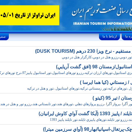
ارتباط با ما
Sunday, August 9, 2026 26/صفر/1448
 - نرخ ويزا 230 درهم (DUSK TOURISM)
ور دوبي،رزرو هتل در دوبي،کارگزار هتل در دوبي
ول/زمستان 98 (افق گشت آريايي)
 استانبول،تورهاي ارزان ترکيه،رزرو تورهاي استانبول،تور استانبول پاييز97،نرخ تورهاي ترکيه
 / زمستاني (کيا هما ايرسا )
ول ،تورهاي ترکيه،تور زمستاني ترکيه،تورهاي استانبول ،تور و هتل در ترکيه
 / تير 95 (کيتو )
ر آگرا ،پرواز آگرا ،رزرو پروازهاي دهلي ،تورهاي هند،تور تابستاني هند،رزرو تور و هتل در هند
139 (آيکا گشت آواي کاوش ايرانيان)
د،رزرو تور تايلند،تورهاي پاييزي تايلند،تور تايلند پاييز 1393
ال-اسپانيا/بهار98 (آواي سرزمين ميترا)