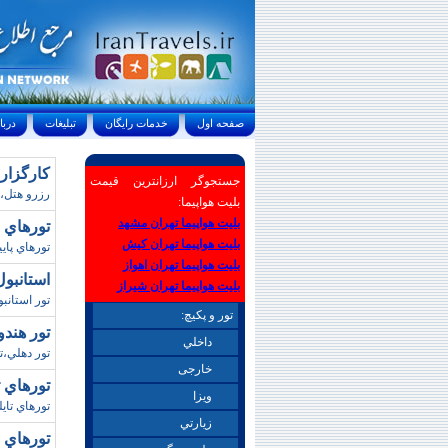
صفحه اول
خدمات رايگان
تبليغات
درباره ما
کارگزار مستقيم
جستجوگر ارزانترین قیمت
رزرو هتل،ت
بلیت هواپیما:
بلیت هواپیما تهران مشهد
تورهاي استانب
بلیت هواپیما تهران کیش
تورهاي پاييزي
بلیت هواپیما تهران اهواز
استانبول
بلیت هواپیما تهران شیراز
تور استانب
تور و پکیچ:
تور هندوستان
داخلي
تور دهلي،تو
خارجی
تورهاي تايلند / پاييز 3
ويزا
تورهاي تايلن
زيارتي
تورهاي چک-پرتغ