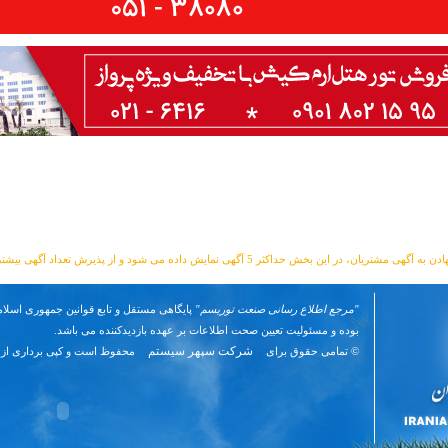
مشتریان، در این بخش حداکثر 5 آگهی نمایش داده می شود و از پذیرش تعداد آگهی بیشتر معذوریم.
"مرجع اطلاع رسانی صنعت توریسم"
پایگاهی مستقل و تابع قوانین جمهوری اسلام
بوده و مسئوليت تعیین صحت اطلاعات بر عهده بازدیدکننده می باشد.
شرکت سپهر سیستم
© تمامی حقوق برای
محفوظ است و کپی برداری از 