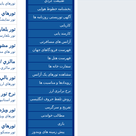
طبيعت گردي
تورهاي پاي
بخشنامه خطوط هوایی
تورهاي 
آگهی توریستی روزنامه ها
تور نمايشگ
کاریابی
تور بلغارستان
کارمند یابی
تور بلغارستان ،
آژانس های مسافرتی
تور مشهد / تابس
فهرست فرودگاهای جهان
تور هاي مشهد،رزرو
فهرست هتل ها
مالزي / اسفند 5
سفارت خانه ها
تور مالزي،
مشاهده تورهای یک آژانس
تور بالي / نوروز99
رویدادها و مناسبت ها
تورهاي ارز
نرخ برابری ارز
نرخ تور ترکيه
روش تلفظ حروف انگلیسی
تور استانبول ،رزر
تفریح و سرگرمی
تور ويژه جام 
مطالب خواندنی
تورهاي ويژ
بازی
تورهاي روسيه /
پیش زمینه های ویندوز
تور مسکو،ر