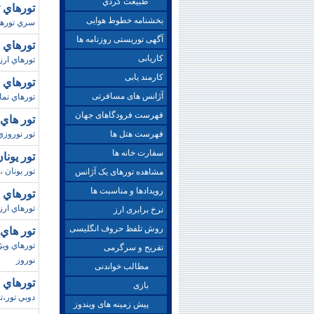
طبيعت گردي
تورهاي تايلند
بخشنامه خطوط هوایی
سري تورهاي تايلن
آگهی توریستی روزنامه ها
تورهاي استانبو
کاریابی
تورهاي ار
کارمند یابی
تورهاي چين/ تابس
آژانس های مسافرتی
تورهاي نما
فهرست فرودگاهای جهان
تور هاي 
فهرست هتل ها
تور نوروزي
سفارت خانه ها
تور يونان/ تاب
تور يونان ،
مشاهده تورهای یک آژانس
رویدادها و مناسبت ها
تورهاي سوئي
تورهاي ارزان
نرخ برابری ارز
روش تلفظ حروف انگلیسی
تور هاي زمي
تفریح و سرگرمی
نوروز
مطالب خواندنی
تورهاي 
بازی
دوبي تور،تورهاي دوبي
پیش زمینه های ویندوز