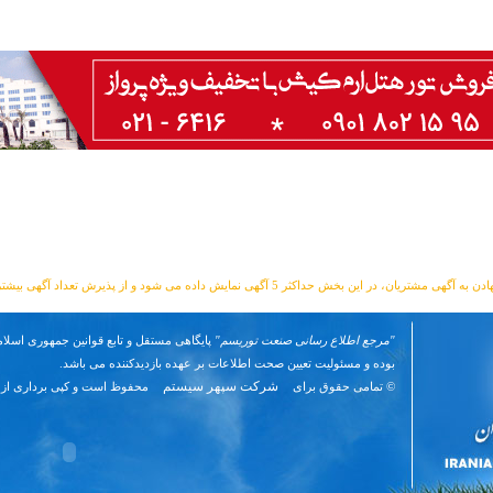
مشتریان، در این بخش حداکثر 5 آگهی نمایش داده می شود و از پذیرش تعداد آگهی بیشتر معذوریم.
"مرجع اطلاع رسانی صنعت توریسم"
پایگاهی مستقل و تابع قوانین جمهوری اسلام
بوده و مسئوليت تعیین صحت اطلاعات بر عهده بازدیدکننده می باشد.
شرکت سپهر سیستم
© تمامی حقوق برای
محفوظ است و کپی برداری از 