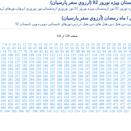
ژه نوروز 92 (آرزوي سفر پارسيان)
وزي ارمنستان،تور نوروزي ايروان،تورهاي ارمنستا
ي / ماه رمضان (آرزوي سفر پارسيان)
بي،دبي،هتل دبي،هتل هاي دبي،هتل در دبي،تورهاي تابستاني دوبي،دوبي تابستان 92
صفحه 128 از 523
7
8
9
10
11
12
13
14
15
16
17
18
19
20
21
22
23
24
25
26
27
28
29
30
31
3
41
42
43
44
45
46
47
48
49
50
51
52
53
54
55
56
57
58
59
60
61
62
63
64
6
3
74
75
76
77
78
79
80
81
82
83
84
85
86
87
88
89
90
91
92
93
94
95
96
97
9
105
106
107
108
109
110
111
112
113
114
115
116
117
118
119
120
121
122
12
130
131
132
133
134
135
136
137
138
139
140
141
142
143
144
145
146
147
14
155
156
157
158
159
160
161
162
163
164
165
166
167
168
169
170
171
172
17
180
181
182
183
184
185
186
187
188
189
190
191
192
193
194
195
196
197
19
205
206
207
208
209
210
211
212
213
214
215
216
217
218
219
220
221
222
22
230
231
232
233
234
235
236
237
238
239
240
241
242
243
244
245
246
247
24
255
256
257
258
259
260
261
262
263
264
265
266
267
268
269
270
271
272
27
280
281
282
283
284
285
286
287
288
289
290
291
292
293
294
295
296
297
29
305
306
307
308
309
310
311
312
313
314
315
316
317
318
319
320
321
322
32
330
331
332
333
334
335
336
337
338
339
340
341
342
343
344
345
346
347
34
355
356
357
358
359
360
361
362
363
364
365
366
367
368
369
370
371
372
37
380
381
382
383
384
385
386
387
388
389
390
391
392
393
394
395
396
397
39
405
406
407
408
409
410
411
412
413
414
415
416
417
418
419
420
421
422
42
430
431
432
433
434
435
436
437
438
439
440
441
442
443
444
445
446
447
44
455
456
457
458
459
460
461
462
463
464
465
466
467
468
469
470
471
472
47
480
481
482
483
484
485
486
487
488
489
490
491
492
493
494
495
496
497
49
03
504
505
506
507
508
509
510
511
512
513
514
515
516
517
518
519
520
521