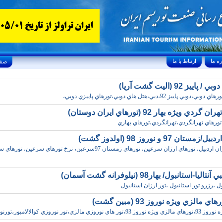
ارتباط با ما
Friday, August 7, 2026 24/صفر/1448
اييز 92 (اليت گشت آريا)
وبي پاييز 92،دبي،هتل هاي دوبي،تورهاي پاييزي دوبي،
ردي ويژه بهار 92 (تورهاي ايران دوستان)
تورهاي تهرانگردي،تهرانگردي،تورهاي بهاري
ستان 97 و نوروز 98 (اولدوز گشت)
تورهاي ارزان اردبيل، تورهاي ارزان سرعين، تورهاي زمستان 97سرعين، نرخ تورهاي سرعين، 
ليا-استانبول/ بهار98 (نيلوفرانه گشت آسمان)
ل ،رزرو تور استانبول ،تور ارزان استانبول
 مالزي ويژه نوروز 93 (مبين گشت)
 نوروزي مالزي،تور نوروزي کوالالامپور،تورنوروز