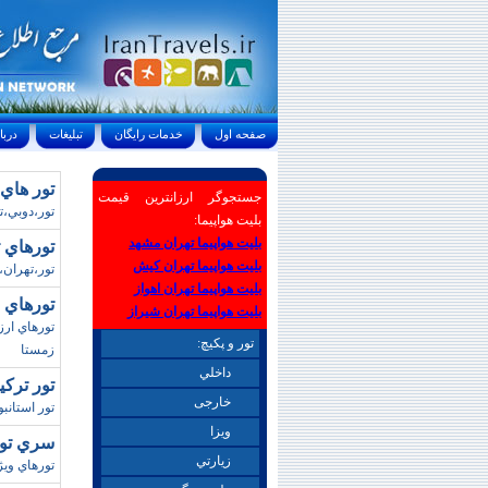
صفحه اول
خدمات رايگان
تبليغات
درباره ما
تور هاي دوبي / پ
جستجوگر ارزانترین قیمت
تور،دوبي،تورهاي دوبي،د
بلیت هواپیما:
بلیت هواپیما تهران مشهد
تورهاي تهران گ
بلیت هواپیما تهران کیش
تور،تهران،
بلیت هواپیما تهران اهواز
تورهاي اردبيل/زم
بلیت هواپیما تهران شیراز
تور و پکیچ:
زمستا
داخلي
تور ترکيبي آنتا
خارجی
تور استانبو
ويزا
سري تورهاي
زيارتي
تورهاي ويژه نوروز 93،تورهاي مالزي ويژه نوروز 93،تور هاي