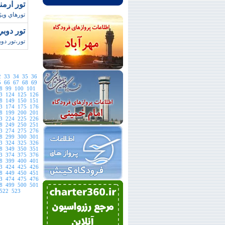
تور ارمنستان وي
تورهاي ويژه نوروز 92،تور ارمنستان ويژه نوروز 92،تور نور
تور دوب
تور،تور دو
2
33
34
35
36
5
66
67
68
69
8
99
100
101
3
124
125
126
8
149
150
151
3
174
175
176
8
199
200
201
3
224
225
226
8
249
250
251
3
274
275
276
8
299
300
301
3
324
325
326
8
349
350
351
3
374
375
376
8
399
400
401
3
424
425
426
8
449
450
451
3
474
475
476
8
499
500
501
522
523