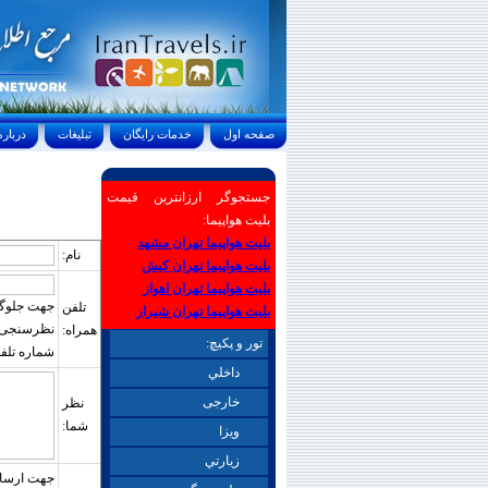
صفحه اول
خدمات رايگان
تبليغات
درباره ما
جستجوگر ارزانترین قیمت
بلیت هواپیما:
بلیت هواپیما تهران مشهد
نام:
بلیت هواپیما تهران کیش
بلیت هواپیما تهران اهواز
جهت جلوگیر
تلفن
بلیت هواپیما تهران شیراز
نظرسنجی بای
همراه:
تور و پکیچ:
شماره تلفن
داخلي
خارجی
نظر
شما:
ويزا
زيارتي
جهت ارسال 