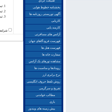
طبيعت گردي
ثب
بخشنامه خطوط هوایی
ثب
آگهی توریستی روزنامه ها
ثب
کاریابی
کارمند یابی
شرایط 
آژانس های مسافرتی
فهرست فرودگاهای جهان
فهرست هتل ها
سفارت خانه ها
مشاهده تورهای یک آژانس
رویدادها و مناسبت ها
نرخ برابری ارز
روش تلفظ حروف انگلیسی
تفریح و سرگرمی
مطالب خواندنی
بازی
پیش زمینه های ویندوز