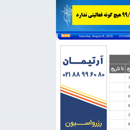
خ
تا تاریخ
1
1
0
0
2
0