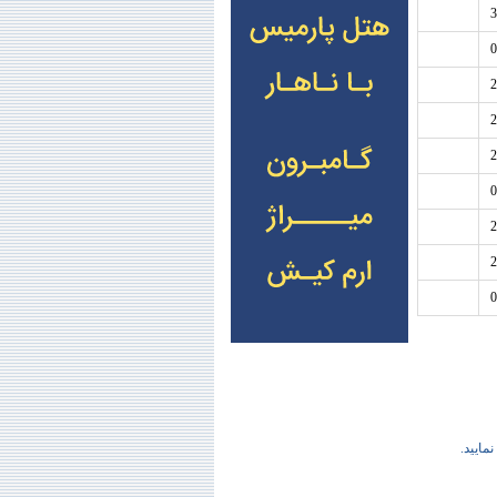
3
0
2
2
2
0
2
2
0
نمایید.