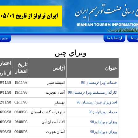
ارتباط با ما
Saturday, August 8, 2026 25/صفر/1448
ويزاي چين
اعتبار
تاريخ
عنوان
آژانس
انتشار
از تاري
خدمات ويزا /زمستان 98
انديشه سير
19/11/98
9/11/98
کارگذار مستقيم ويزا /زمستان98
آسان هجرت
19/11/98
9/11/98
اخذ ويزاي چين/ زمستان 98
بهسفر
02/11/98
2/11/98
خدمات ويزا/پاييز98
نيلوفرانه گشت آسمان
06/09/98
6/09/98
ويزاي چين/پاييز98
آلاله آسمان آبي
26/08/98
6/08/98
ويزاي چين/پاييز98
آسان هجرت
09/08/98
9/08/98