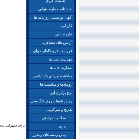
طبيعت گردي
بخشنامه خطوط هوایی
آگهی توریستی روزنامه ها
کاریابی
کارمند یابی
آژانس های مسافرتی
فهرست فرودگاهای جهان
فهرست هتل ها
سفارت خانه ها
مشاهده تورهای یک آژانس
رویدادها و مناسبت ها
نرخ برابری ارز
روش تلفظ حروف انگلیسی
تفریح و سرگرمی
مطالب خواندنی
برای سهولت دستر
بازی
پیش زمینه های ویندوز