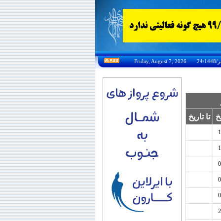
خ
تا تاریخ
1
1
0
0
0
2