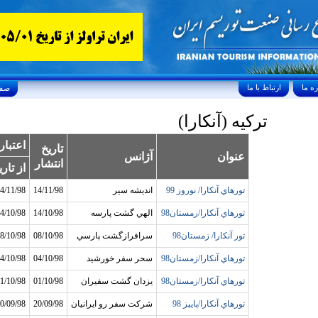
ارتباط با ما
Friday, August 7, 2026 24/صفر/1448
ترکيه (آنکارا)
اعتبار
تاريخ
عنوان
آژانس
انتشار
از تاري
تورهاي آنکارا/ نوروز 99
انديشه سير
14/11/98
4/11/98
تورهاي آنکارا/زمستان98
الهي گشت پارسه
14/10/98
4/10/98
تور آنکارا/ زمستان98
سرافرازگشت پارسي
08/10/98
8/10/98
تورهاي آنکارا/زمستان98
سحر سفر خورشيد
04/10/98
4/10/98
تورهاي آنکارا/زمستان98
يزدان گشت سفيران
01/10/98
1/10/98
تورهاي آنکارا/پاييز 98
شرکت سفر رو ايرانيان
20/09/98
0/09/98