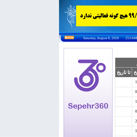
خ
تا تاریخ
1
0
1
0
2
1