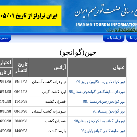
ارتباط با ما
Saturday, August 8, 2026 25/صفر/1448
چين(گوانجو)
اعتبار
تاريخ
عنوان
آژانس
انتشار
از تاري
تور کوالالامپور-سنگاپور/نوروز 99
نيلوفرانه گشت آسمان
15/11/98
5/11/98
تورهاي نمايشگاهي گوانجو/زمستان98
ايزد گشت گيتي
06/11/98
6/11/98
تور گوانجو (چين)/زمستان98
قصران گشت
11/10/98
1/10/98
تور گوانجو/زمستان98
نيلوفرانه گشت آسمان
08/10/98
8/10/98
تورهاي گوانجو-بانکوک/ زمستان98
قصران گشت
26/09/98
6/09/98
تور نمايشگاهي گوانجو/پاييز98
پارسا گشت
14/09/98
4/09/98