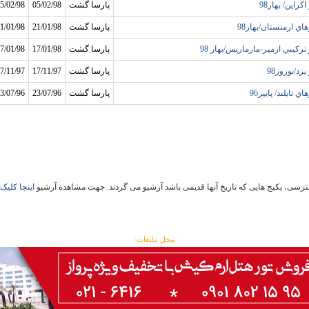
اکراين/ بهار98
پارسا گشت
05/02/98
5/02/98
هاي ارمنستان/بهار98
پارسا گشت
21/01/98
1/01/98
 ترکيبي ازمير-مارماريس/بهار 98
پارسا گشت
17/01/98
7/01/98
يزد/نوروز98
پارسا گشت
17/11/97
7/11/97
اي تايلند/ پاييز96
پارسا گشت
23/07/96
3/07/96
سی، پکیج هایی که تاریخ آنها قدیمی باشد آرشیو می گردند. جهت مشاهده آرشیو
اینجا کلیک 
محل تبلیغات: