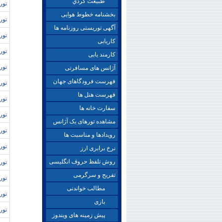
طبيعت گردي
تور 
بخشنامه خطوط هوایی
توره
آگهی توریستی روزنامه ها
تور
کاریابی
تور
کارمند یابی
تور
آژانس های مسافرتی
فهرست فرودگاهای جهان
تور
فهرست هتل ها
تور 
سفارت خانه ها
تور 
مشاهده تورهای یک آژانس
تورت
رویدادها و مناسبت ها
توره
نرخ برابری ارز
روش تلفظ حروف انگلیسی
تور
تفریح و سرگرمی
تور
مطالب خواندنی
تور
بازی
تور
پیش زمینه های ویندوز