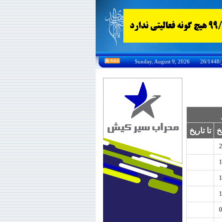
خ
تا تاریخ
2
1
1
1
0