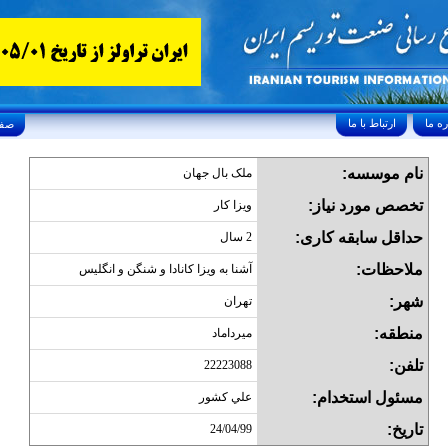
ارتباط با ما
Friday, August 7, 2026 24/صفر/1448
نام موسسه:
ملک بال جهان
تخصص مورد نیاز:
ويزا کار
حداقل سابقه کاری:
2 سال
ملاحظات:
آشنا به ويزا کانادا و شنگن و انگليس
شهر:
تهران
منطقه:
ميرداماد
تلفن:
22223088
مسئول استخدام:
علي کشور
تاریخ:
24/04/99