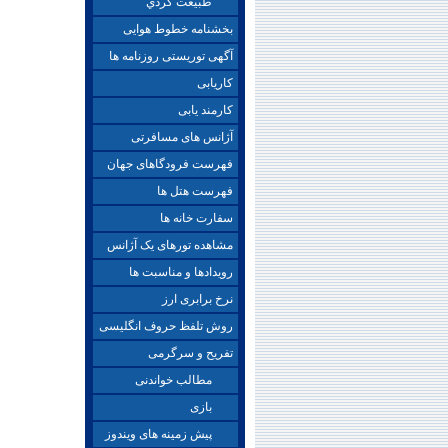
طبيعت گردي
بخشنامه خطوط هوایی
آگهی توریستی روزنامه ها
کاریابی
کارمند یابی
آژانس های مسافرتی
فهرست فرودگاهای جهان
فهرست هتل ها
سفارت خانه ها
مشاهده تورهای یک آژانس
رویدادها و مناسبت ها
نرخ برابری ارز
روش تلفظ حروف انگلیسی
تفریح و سرگرمی
مطالب خواندنی
بازی
پیش زمینه های ویندوز