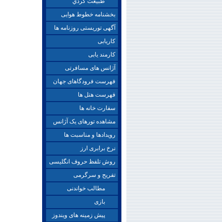
طبيعت گردي
بخشنامه خطوط هوایی
آگهی توریستی روزنامه ها
کاریابی
کارمند یابی
آژانس های مسافرتی
فهرست فرودگاهای جهان
فهرست هتل ها
سفارت خانه ها
مشاهده تورهای یک آژانس
رویدادها و مناسبت ها
نرخ برابری ارز
روش تلفظ حروف انگلیسی
تفریح و سرگرمی
مطالب خواندنی
بازی
پیش زمینه های ویندوز