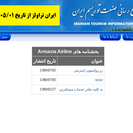
ارتباط با ما
Saturday, August 8, 2026 25/صفر/1448
بخشنامه های Armavia Airline
عنوان
تاریخ انتشار
رزرواسيون اينترنتي
1390/07/05
1390/07/05
ticket
به کليه دفاتر خدمات مسافرتي
1390/02/27