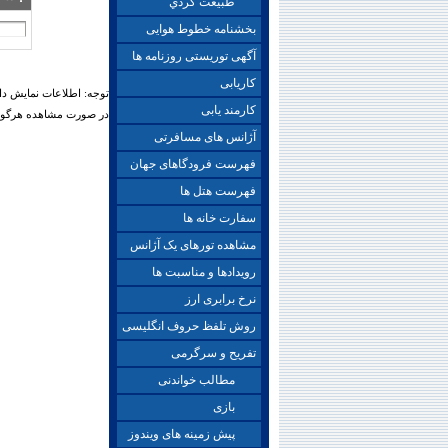
طبيعت گردي
بخشنامه خطوط هوایی
آگهی توریستی روزنامه ها
کاریابی
توجه: اطلاعات نمایش دا
کارمند یابی
در صورت مشاهده هرگونه 
آژانس های مسافرتی
فهرست فرودگاهای جهان
فهرست هتل ها
سفارت خانه ها
مشاهده تورهای یک آژانس
رویدادها و مناسبت ها
نرخ برابری ارز
روش تلفظ حروف انگلیسی
تفریح و سرگرمی
مطالب خواندنی
بازی
پیش زمینه های ویندوز