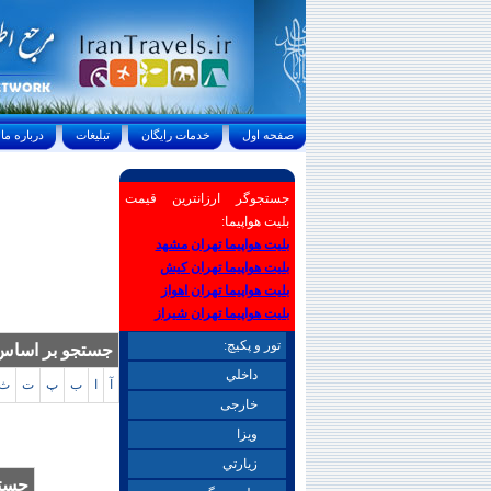
صفحه اول
خدمات رايگان
تبليغات
درباره ما
جستجوگر ارزانترین قیمت
بلیت هواپیما:
بلیت هواپیما تهران مشهد
بلیت هواپیما تهران کیش
بلیت هواپیما تهران اهواز
بلیت هواپیما تهران شیراز
تور و پکیچ:
جستجو بر اساس 
داخلي
آ
ا
ب
پ
ت
ث
خارجی
ويزا
زيارتي
جستج