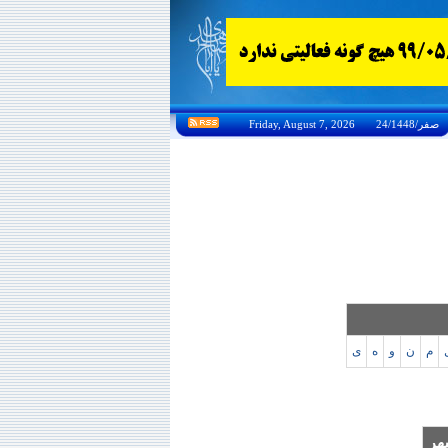
Friday, August 7, 2026 24/صفر/1448
م
ن
و
ه
ی
هر