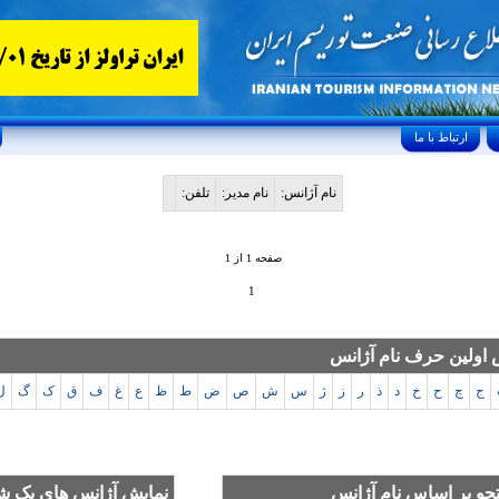
ارتباط با ما
نام آژانس:
نام مدیر:
تلفن:
صفحه 1 از 1
1
اولین حرف نام آژانس
ج
چ
ح
خ
د
ذ
ر
ز
ژ
س
ش
ص
ض
ط
ظ
ع
غ
ف
ق
ک
گ
ل
و بر اساس نام آژانس
نمایش آژانس های یک ش