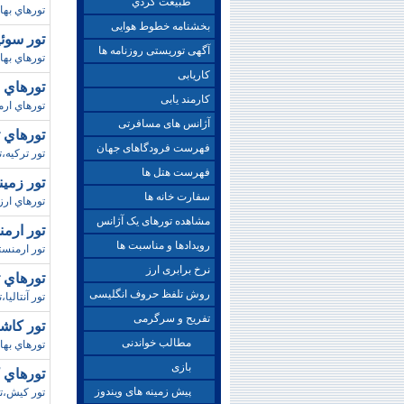
طبيعت گردي
تورهاي بهاري
بخشنامه خطوط هوایی
تور سوئيس-آ
آگهی توریستی روزنامه ها
تورهاي بها
کاریابی
تورهاي ارمنست
کارمند یابی
تورهاي ارم
آژانس های مسافرتی
تورهاي ت
فهرست فرودگاهای جهان
تور ترکيه،ت
فهرست هتل ها
تور زميني با
سفارت خانه ها
تورهاي ارز
مشاهده تورهای یک آژانس
تور ارمنستان/ 
رویدادها و مناسبت ها
تور ارمنستان،ت
نرخ برابری ارز
تورهاي ترکي
روش تلفظ حروف انگلیسی
تور آنتاليا
تفریح و سرگرمی
تور کاشان/بهار98
مطالب خواندنی
تورهاي بهاري
بازی
تورهاي کيش / و
پیش زمینه های ویندوز
تور کيش،تور نوروزي