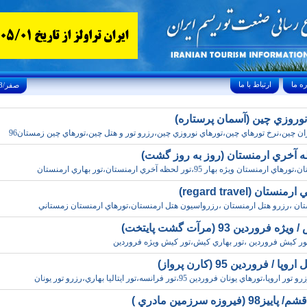
ارتباط با ما
Thursday, August 6, 2026 23/صفر/1448
نوروزي چين (آسمان پرستاره)
ان چين،نرخ تورهاي چين،تورهاي نوروزي چين،رزرو تور و هتل چين،تورهاي چين زمستان96
ه آخري ارمنستان (روز به روز گشت)
رمنستان ويژه بهار 95،تور لحظه آخري ارمنستان،تور بهاري ارمنستان
نستان (regard travel)
تان ،رزرو هتل ارمنستان ،رزرواسيون هتل ارمنستان،تورهاي ارمنستان زمستاني
 فروردين 93 (مرآت گشت پايتخت)
ور کيش فروردين ،تور بهاري کيش،تور کيش ويژه فروردين
پا / فروردين 95 (کارن پرواز)
وپا،تورهاي يونان فروردين 95،تور فرانسه،تور ايتاليا بهاري،رزرو تور يونان
9 (فيروزه سرزمين مادري )