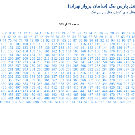
تل پارس نيک (سامان پرواز تهران)
هتل هاي کيش، هتل پارس نيک،
صفحه 33 از 523
7
8
9
10
11
12
13
14
15
16
17
18
19
20
21
22
23
24
25
26
27
28
29
30
31
3
41
42
43
44
45
46
47
48
49
50
51
52
53
54
55
56
57
58
59
60
61
62
63
64
6
3
74
75
76
77
78
79
80
81
82
83
84
85
86
87
88
89
90
91
92
93
94
95
96
97
9
105
106
107
108
109
110
111
112
113
114
115
116
117
118
119
120
121
122
12
130
131
132
133
134
135
136
137
138
139
140
141
142
143
144
145
146
147
14
155
156
157
158
159
160
161
162
163
164
165
166
167
168
169
170
171
172
17
180
181
182
183
184
185
186
187
188
189
190
191
192
193
194
195
196
197
19
205
206
207
208
209
210
211
212
213
214
215
216
217
218
219
220
221
222
22
230
231
232
233
234
235
236
237
238
239
240
241
242
243
244
245
246
247
24
255
256
257
258
259
260
261
262
263
264
265
266
267
268
269
270
271
272
27
280
281
282
283
284
285
286
287
288
289
290
291
292
293
294
295
296
297
29
305
306
307
308
309
310
311
312
313
314
315
316
317
318
319
320
321
322
32
330
331
332
333
334
335
336
337
338
339
340
341
342
343
344
345
346
347
34
355
356
357
358
359
360
361
362
363
364
365
366
367
368
369
370
371
372
37
380
381
382
383
384
385
386
387
388
389
390
391
392
393
394
395
396
397
39
405
406
407
408
409
410
411
412
413
414
415
416
417
418
419
420
421
422
42
430
431
432
433
434
435
436
437
438
439
440
441
442
443
444
445
446
447
44
455
456
457
458
459
460
461
462
463
464
465
466
467
468
469
470
471
472
47
480
481
482
483
484
485
486
487
488
489
490
491
492
493
494
495
496
497
49
03
504
505
506
507
508
509
510
511
512
513
514
515
516
517
518
519
520
521