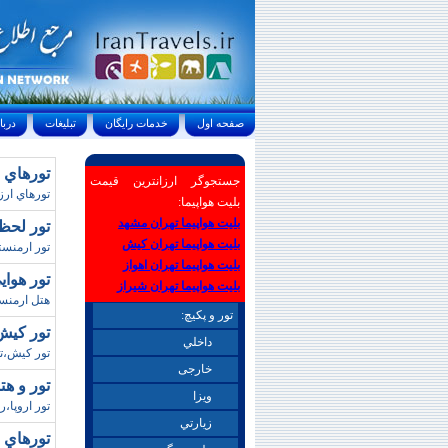
صفحه اول
خدمات رايگان
تبليغات
درباره ما
تورهاي 
جستجوگر ارزانترین قیمت
تورهاي ارز
بلیت هواپیما:
بلیت هواپیما تهران مشهد
تور لحظ
بلیت هواپیما تهران کیش
تور ارمنستان،تورهاي ا
بلیت هواپیما تهران اهواز
تور هوايي ارم
بلیت هواپیما تهران شیراز
هتل ارمنس
تور و پکیچ:
تور کيش / ويژه
داخلي
تور کيش،ت
خارجی
تور و هتل ارو
ويزا
تور اروپا،رزرو تور ار
زيارتي
تورهاي قشم/ پاييز8