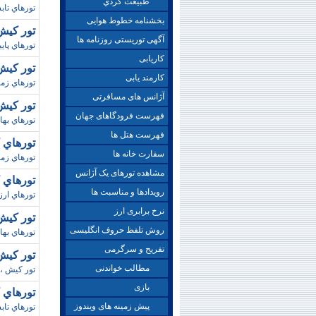
طبيعت گردي
تورهاي تابست
بخشنامه خطوط هوایی
تور کيش/زمس
آگهی توریستی روزنامه ها
تورهاي پاييز
کاریابی
تور کيش/ نوروز98
کارمند یابی
تورهاي زمستاني کيش،ت
آژانس های مسافرتی
تور کيش/زمستان8
فهرست فرودگاهای جهان
تورهاي بهاري
فهرست هتل ها
تورهاي کيش/ زم
سفارت خانه ها
تورهاي زمست
مشاهده تورهای یک آژانس
تورهاي کيش/ ز
رویدادها و مناسبت ها
تورهاي ارزان
نرخ برابری ارز
تور کيش/پاييز98 (سح
روش تلفظ حروف انگلیسی
تورهاي بها
تفریح و سرگرمی
تور کيش /پاييز 97 (
مطالب خواندنی
تور کيش ،ت
بازی
تورهاي کيش/ زم
پیش زمینه های ویندوز
تورهاي تاب