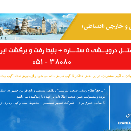
مشتریان، در این بخش حداکثر 5 آگهی نمایش داده می شود و از پذیرش تعداد آگهی بیشتر معذوریم.
"مرجع اطلاع رسانی صنعت توریسم"
پایگاهی مستقل و تابع قوانین جمهوری اسلام
بوده و مسئوليت تعیین صحت اطلاعات بر عهده بازدیدکننده می باشد.
شرکت سپهر سیستم
© تمامی حقوق برای
محفوظ است و کپی برداری از 