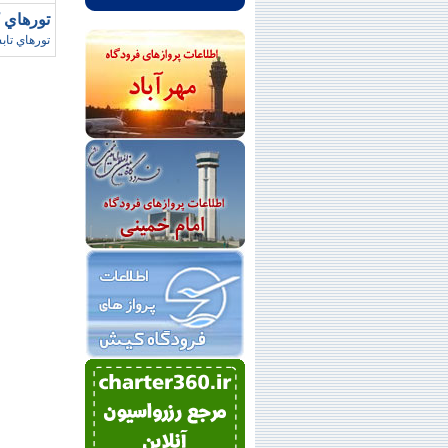
تورهاي کيش/ ز
تورهاي تاب