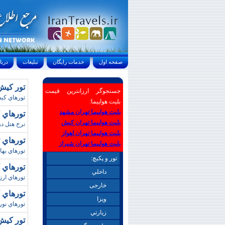
صفحه اول
خدمات رايگان
تبليغات
درباره ما
تور کيش / تابست
جستجوگر ارزانترین قیمت
تورهاي کيش
بلیت هواپیما:
بلیت هواپیما تهران مشهد
تورهاي کيش/نو
بلیت هواپیما تهران کیش
نرخ هتل د
بلیت هواپیما تهران اهواز
تورهاي ترابزون/
بلیت هواپیما تهران شیراز
تورهاي بهاري
تور و پکیچ:
تورهاي کيش / نور
داخلي
تورهاي ار
خارجی
تورهاي کيش/ نو
ويزا
تورهاي نوروزي کيش، توره
زيارتي
تور کيش/زمستان 98 و 