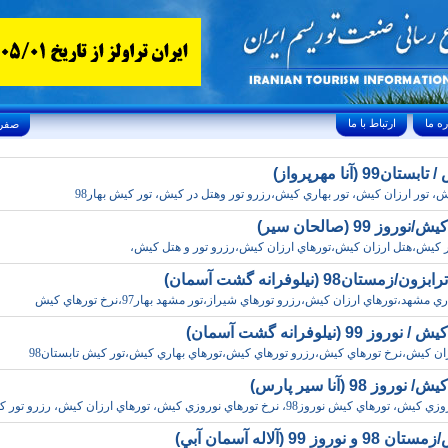
ارتباط با ما
Sunday, August 9, 2026 26/صفر/1448
ان99 (آنا مهرپرواز)
، تور ارزان کيش، تور بهاري کيش،رزرو تور وهتل در کيش، تور کيش بهار98
روز 99 (صالحان سير)
ر کيش،هتل ارزان کيش،تورهاي ارزان کيش،رزرو تور و هتل کيش،
زمستان98 (نيلوفرانه گشت آسمان)
 مشهد،تورهاي ارزان کيش،رزرو تورهاي شيراز،تور مشهد بهار97،نرخ تورهاي کيش
وز 99 (نيلوفرانه گشت آسمان)
زان کيش،نرخ تورهاي کيش،رزرو تورهاي کيش،تورهاي بهاري کيش،تور کيش تابستان98
روز 98 (آنا سير پارس)
اي کيش نوروز98، نرخ تورهاي نوروزي کيش، تورهاي ارزان کيش، رزرو تور کيش
نوروز 99 (آلاله آسمان آبي)