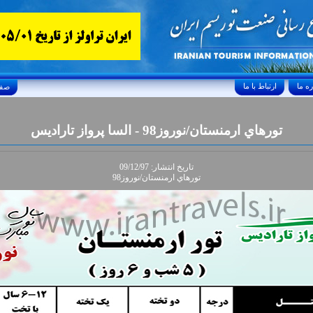
ارتباط با ما
Friday, August 7, 2026 24/صفر/1448
تورهاي ارمنستان/نوروز98 - السا پرواز تاراديس
تاريخ انتشار: 09/12/97
تورهاي ارمنستان/نوروز98