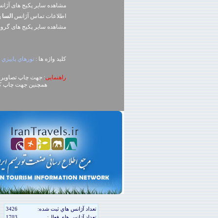
مشاهده سایر پکیج های آژا
اطلاعات تماس آژانس
السا پ
مشاهده سایر پکيج های گرو
کلید واژه ها :
تورهاي پاييزي 
راهنمایی
: جهت چاپ تصاویر، روی تصویر کلیک راست (ck
همچنین جهت چاپ کل محتوای صفحه می توا
تعداد آژانس هاي ثبت شده:
3426
تعداد آژانس هاي فعال:
1703