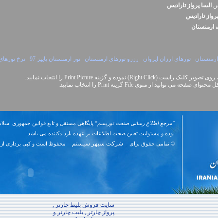
نس
السا پرواز تاراديس
رواز تاراديس
ه
ارمنستان
ارمنستان
تورهاي ارزان ايروان
رزرو تورهاي ارمنستان
تور ارمنستان پاييز 97
نرخ تورهاي
Right Cli) نموده و گزینه Print Picture را انتخاب نمایید.
نید از منوی File گزینه Print را انتخاب نمایید.
"مرجع اطلاع رسانی صنعت توریسم"
پایگاهی مستقل و تابع قوانین جمهوری اسلام
بوده و مسئوليت تعیین صحت اطلاعات بر عهده بازدیدکننده می باشد.
شرکت سپهر سیستم
© تمامی حقوق برای
محفوظ است و کپی برداری از 
سایت فروش بلیط چارتر ,
پرواز چارتر , بلیت چارتر و