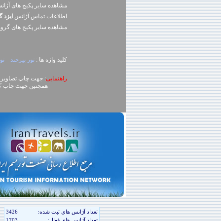
مشاهده سایر پکیج های آژا
اطلاعات تماس آژانس
ايزد 
مشاهده سایر پکيج های گرو
کلید واژه ها :
تور بيرجند
تو
راهنمایی
: جهت چاپ تصاویر، روی تصویر کلیک راست (ck
همچنین جهت چاپ کل محتوای صفحه می توا
تعداد آژانس هاي ثبت شده:
3426
تعداد آژانس هاي فعال:
1703