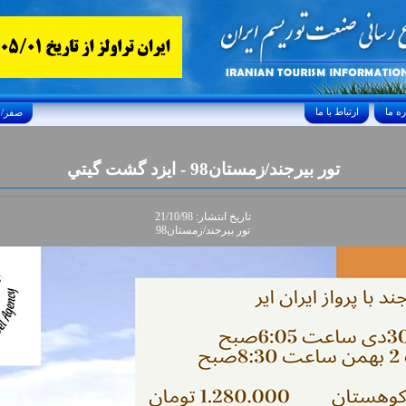
ارتباط با ما
Saturday, August 8, 2026 25/صفر/1448
تور بيرجند/زمستان98 - ايزد گشت گيتي
تاريخ انتشار: 21/10/98
تور بيرجند/زمستان98