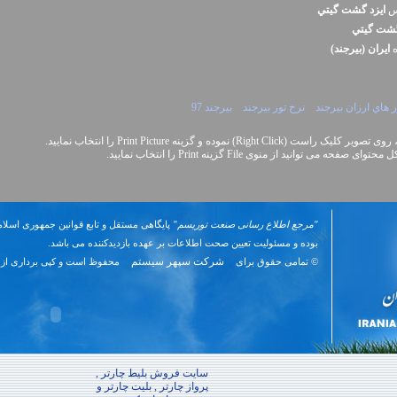
نس
ايزد گشت گيتي
گشت گيتي
ه
ايران (بيرجند)
ر هاي ارزان بيرجند
نرخ تور بيرجند
بيرجند 97
Right Cli) نموده و گزینه Print Picture را انتخاب نمایید.
نید از منوی File گزینه Print را انتخاب نمایید.
"مرجع اطلاع رسانی صنعت توریسم"
پایگاهی مستقل و تابع قوانین جمهوری اسلام
بوده و مسئوليت تعیین صحت اطلاعات بر عهده بازدیدکننده می باشد.
شرکت سپهر سیستم
© تمامی حقوق برای
محفوظ است و کپی برداری از 
سایت فروش بلیط چارتر ,
پرواز چارتر , بلیت چارتر و