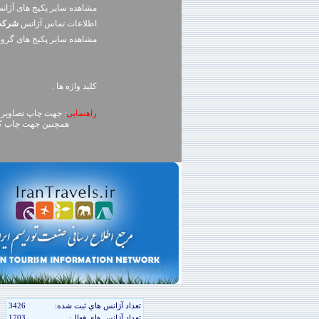
مشاهده سایر پکیج های آژا
اطلاعات تماس آژانس
شرکت 
مشاهده سایر پکيج های گرو
کلید واژه ها :
راهنمایی
: جهت چاپ تصاویر، روی تصویر کلیک راست (ck
همچنین جهت چاپ کل محتوای صفحه می توا
تعداد آژانس هاي ثبت شده:
3426
تعداد آژانس هاي فعال:
1703