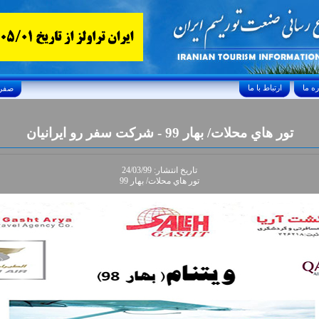
ارتباط با ما
Sunday, August 9, 2026 26/صفر/1448
تور هاي محلات/ بهار 99 - شرکت سفر رو ايرانيان
تاريخ انتشار: 24/03/99
تور هاي محلات/ بهار 99