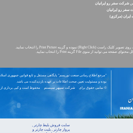
نس
شرکت سفر رو ايرانيان
سفر رو ايرانيان
ه
ايران (مرکزي)
Right Cli) نموده و گزینه Print Picture را انتخاب نمایید.
نید از منوی File گزینه Print را انتخاب نمایید.
"مرجع اطلاع رسانی صنعت توریسم"
پایگاهی مستقل و تابع قوانین جمهوری اسلام
بوده و مسئوليت تعیین صحت اطلاعات بر عهده بازدیدکننده می باشد.
شرکت سپهر سیستم
© تمامی حقوق برای
محفوظ است و کپی برداری از 
سایت فروش بلیط چارتر ,
پرواز چارتر , بلیت چارتر و