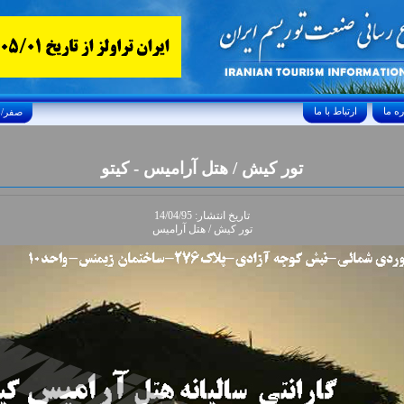
ارتباط با ما
Saturday, August 8, 2026 25/صفر/1448
تور کيش / هتل آراميس - کيتو
تاريخ انتشار: 14/04/95
تور کيش / هتل آراميس