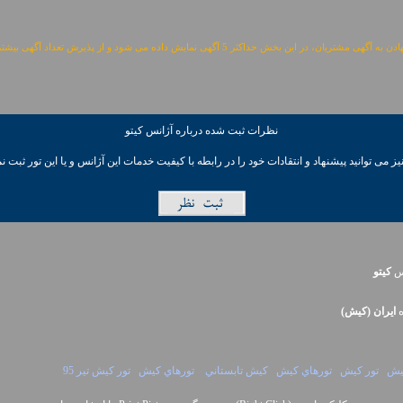
مشتریان، در این بخش حداکثر 5 آگهی نمایش داده می شود و از پذیرش تعداد آگهی بیشتر معذوریم.
نظرات ثبت شده درباره آژانس کيتو
ز می توانيد پیشنهاد و انتقادات خود را در رابطه با کیفیت خدمات این آژانس و یا این تور ثبت نم
نس
کيتو
ه
ايران (کيش)
کيش
تور کيش
تورهاي کيش
کيش تابستاني
تورهاي کيش
تور کيش تير 95