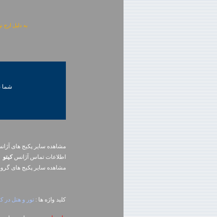
به دلیل ارج نهادن به آگهی 
شما ني
مشاهده سایر پکیج های آژا
اطلاعات تماس آژانس
کيتو
مشاهده سایر پکيج های گرو
کلید واژه ها :
تور و هتل در 