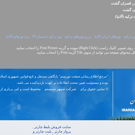
نس
قصران گشت
ن گشت
ه
ترکيه (آلانيا)
ي ترکيه
تورهاي ارزان آلانيا
رزرو تورهاي ترکيه
تور ترکيه تابستان97
نرخ تورهاي آلانيا
Right Cli) نموده و گزینه Print Picture را انتخاب نمایید.
نید از منوی File گزینه Print را انتخاب نمایید.
"مرجع اطلاع رسانی صنعت توریسم"
پایگاهی مستقل و تابع قوانین جمهوری اسلام
بوده و مسئوليت تعیین صحت اطلاعات بر عهده بازدیدکننده می باشد.
شرکت سپهر سیستم
© تمامی حقوق برای
محفوظ است و کپی برداری از 
سایت فروش بلیط چارتر ,
پرواز چارتر , بلیت چارتر و