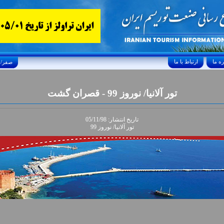
ارتباط با ما
Saturday, August 8, 2026 25/صفر/1448
تور آلانيا/ نوروز 99 - قصران گشت
تاريخ انتشار: 05/11/98
تور آلانيا/ نوروز 99