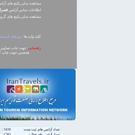
مشاهده سایر پکیج های آژا
اطلاعات تماس آژانس
قصرا
مشاهده سایر پکيج های گرو
کلید واژه ها :
تورهاي تابستان
راهنمایی
: جهت چاپ تصاویر، روی تصویر کلیک راست (ck
همچنین جهت چاپ کل محتوای صفحه می توا
تعداد آژانس هاي ثبت شده:
3426
تعداد آژانس هاي فعال:
1703