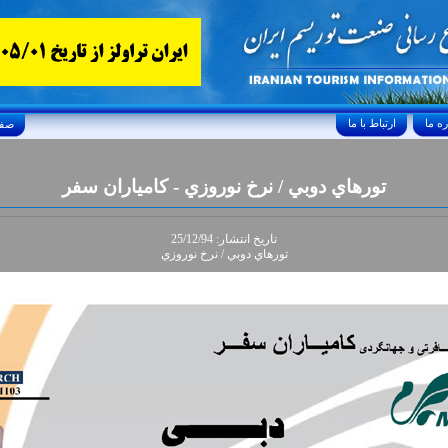
ارتباط با ما
Friday, August 7, 2026 24/صفر/1448
تورهاي دوبي / نرخ نوروزي - کامياران سفر
تاريخ انتشار: 25/12/94
تورهاي دوبي / نرخ نوروزي