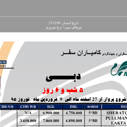
تاريخ انتشار: 25/12/94
تورهاي دوبي / نرخ نوروزي