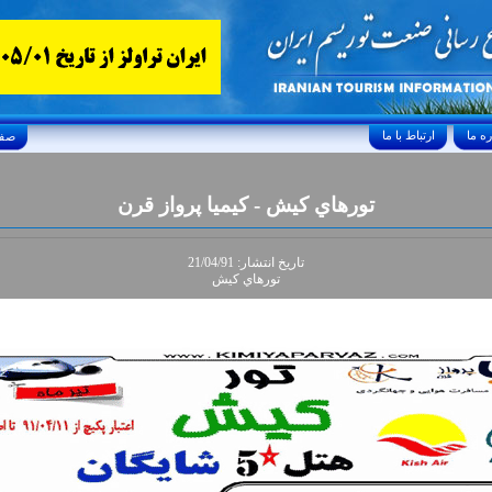
ارتباط با ما
Friday, August 7, 2026 24/صفر/1448
تورهاي کيش - کيميا پرواز قرن
تاريخ انتشار: 21/04/91
تورهاي کيش