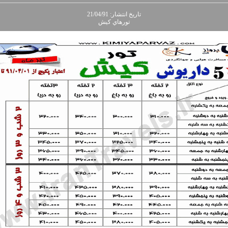
تاريخ انتشار: 21/04/91
تورهاي کيش