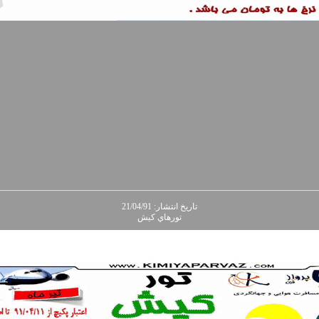
تاريخ انتشار: 21/04/91
تورهاي کيش