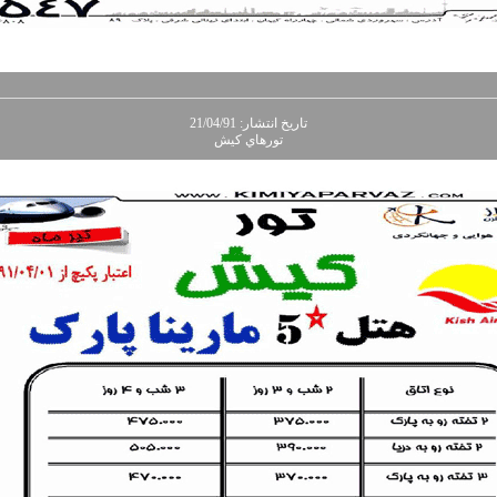
تاريخ انتشار: 21/04/91
تورهاي کيش